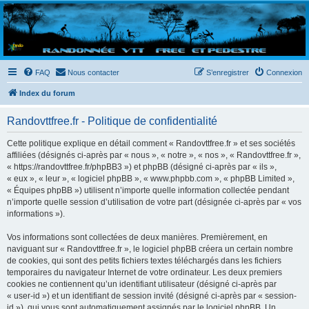
Randovttfree.fr
Bienvenue sur le site des randos vtt et pédestre de Bretagne . Bonne navigation sur le site
et bonnes randos dans l'Ouest !
FAQ
Nous contacter
S’enregistrer
Connexion
Index du forum
Randovttfree.fr - Politique de confidentialité
Cette politique explique en détail comment « Randovttfree.fr » et ses sociétés
affiliées (désignés ci-après par « nous », « notre », « nos », « Randovttfree.fr »,
« https://randovttfree.fr/phpBB3 ») et phpBB (désigné ci-après par « ils »,
« eux », « leur », « logiciel phpBB », « www.phpbb.com », « phpBB Limited »,
« Équipes phpBB ») utilisent n’importe quelle information collectée pendant
n’importe quelle session d’utilisation de votre part (désignée ci-après par « vos
informations »).
Vos informations sont collectées de deux manières. Premièrement, en
naviguant sur « Randovttfree.fr », le logiciel phpBB créera un certain nombre
de cookies, qui sont des petits fichiers textes téléchargés dans les fichiers
temporaires du navigateur Internet de votre ordinateur. Les deux premiers
cookies ne contiennent qu’un identifiant utilisateur (désigné ci-après par
« user-id ») et un identifiant de session invité (désigné ci-après par « session-
id »), qui vous sont automatiquement assignés par le logiciel phpBB. Un