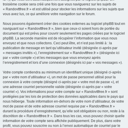
troisième cookie sera créé une fois que vous naviguerez sur les sujets de
« Randovttfree.fr » et est utilisé pour stocker les informations sur les sujets que
vous avez lus, ce qui améliore votre navigation sur le forum.
Nous pouvons également créer des cookies externes au logiciel phpBB tout en
naviguant sur « Randovttfree.fr », bien que ceux-ci soient hors de portée du
document qui est prévu pour couvrir seulement les pages créées par le logiciel
phpBB. La seconde manière est de récupérer l’information que vous nous
envoyez et que nous collectons. Ceci peut être, et n’est pas limité à : la
publication de message en tant qu’utilisateur invité (désignée ci-après par
« messages invités »), l’enregistrement sur « Randovttfree.fr » (désignée ici
par « votre compte ») et les messages que vous envoyez après
l’enregistrement et lors d’une connexion (désignés ici par « vos messages »).
Votre compte contiendra au minimum un identifiant unique (désigné ci-après
par « votre nom d’utilisateur »), un mot de passe personnel utilisé pour la
connexion à votre compte (désigné ci-après par « votre mot de passe »), et
une adresse courriel personnelle valide (désignée ci-après par « votre
courriel »). Vos informations pour votre compte sur « Randovttfree.fr » sont
protégées par les lois de protection des données applicables dans le pays qui
nous héberge. Toute information en-dehors de votre nom d’utilisateur, de votre
mot de passe et de votre adresse courriel requise par « Randovttfree.fr »
durant la procédure d’enregistrement, qu’elle soit obligatoire ou non, reste à la
discrétion de « Randovttfree.fr ». Dans tous les cas, vous pouvez choisir quelle
information de votre compte sera affichée publiquement. De plus, dans votre
profil, vous pouvez souscrire ou non à l’envoi automatique de courriel par le