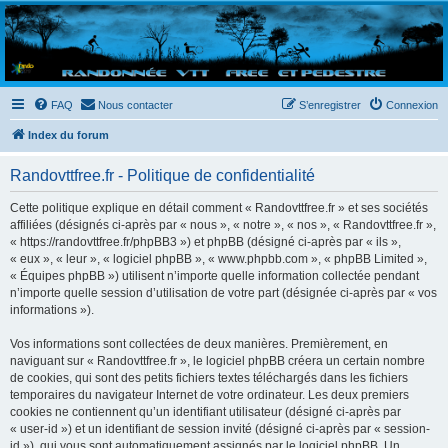
Randovttfree.fr
Bienvenue sur le site des randos vtt et pédestre de Bretagne . Bonne navigation sur le site
et bonnes randos dans l'Ouest !
FAQ
Nous contacter
S’enregistrer
Connexion
Index du forum
Randovttfree.fr - Politique de confidentialité
Cette politique explique en détail comment « Randovttfree.fr » et ses sociétés
affiliées (désignés ci-après par « nous », « notre », « nos », « Randovttfree.fr »,
« https://randovttfree.fr/phpBB3 ») et phpBB (désigné ci-après par « ils »,
« eux », « leur », « logiciel phpBB », « www.phpbb.com », « phpBB Limited »,
« Équipes phpBB ») utilisent n’importe quelle information collectée pendant
n’importe quelle session d’utilisation de votre part (désignée ci-après par « vos
informations »).
Vos informations sont collectées de deux manières. Premièrement, en
naviguant sur « Randovttfree.fr », le logiciel phpBB créera un certain nombre
de cookies, qui sont des petits fichiers textes téléchargés dans les fichiers
temporaires du navigateur Internet de votre ordinateur. Les deux premiers
cookies ne contiennent qu’un identifiant utilisateur (désigné ci-après par
« user-id ») et un identifiant de session invité (désigné ci-après par « session-
id »), qui vous sont automatiquement assignés par le logiciel phpBB. Un