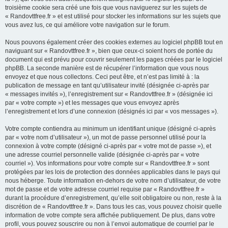
troisième cookie sera créé une fois que vous naviguerez sur les sujets de
« Randovttfree.fr » et est utilisé pour stocker les informations sur les sujets que
vous avez lus, ce qui améliore votre navigation sur le forum.
Nous pouvons également créer des cookies externes au logiciel phpBB tout en
naviguant sur « Randovttfree.fr », bien que ceux-ci soient hors de portée du
document qui est prévu pour couvrir seulement les pages créées par le logiciel
phpBB. La seconde manière est de récupérer l’information que vous nous
envoyez et que nous collectons. Ceci peut être, et n’est pas limité à : la
publication de message en tant qu’utilisateur invité (désignée ci-après par
« messages invités »), l’enregistrement sur « Randovttfree.fr » (désignée ici
par « votre compte ») et les messages que vous envoyez après
l’enregistrement et lors d’une connexion (désignés ici par « vos messages »).
Votre compte contiendra au minimum un identifiant unique (désigné ci-après
par « votre nom d’utilisateur »), un mot de passe personnel utilisé pour la
connexion à votre compte (désigné ci-après par « votre mot de passe »), et
une adresse courriel personnelle valide (désignée ci-après par « votre
courriel »). Vos informations pour votre compte sur « Randovttfree.fr » sont
protégées par les lois de protection des données applicables dans le pays qui
nous héberge. Toute information en-dehors de votre nom d’utilisateur, de votre
mot de passe et de votre adresse courriel requise par « Randovttfree.fr »
durant la procédure d’enregistrement, qu’elle soit obligatoire ou non, reste à la
discrétion de « Randovttfree.fr ». Dans tous les cas, vous pouvez choisir quelle
information de votre compte sera affichée publiquement. De plus, dans votre
profil, vous pouvez souscrire ou non à l’envoi automatique de courriel par le