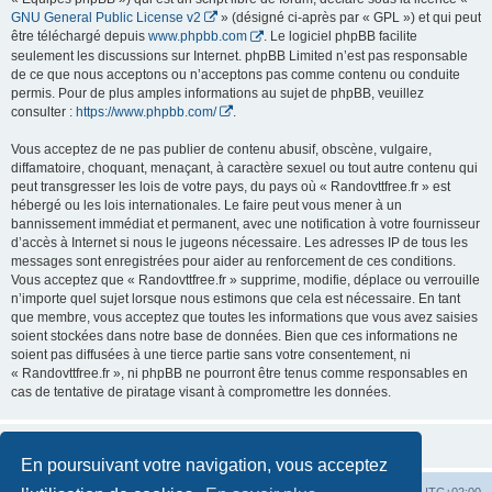
GNU General Public License v2
» (désigné ci-après par « GPL ») et qui peut
être téléchargé depuis
www.phpbb.com
. Le logiciel phpBB facilite
seulement les discussions sur Internet. phpBB Limited n’est pas responsable
de ce que nous acceptons ou n’acceptons pas comme contenu ou conduite
permis. Pour de plus amples informations au sujet de phpBB, veuillez
consulter :
https://www.phpbb.com/
.
Vous acceptez de ne pas publier de contenu abusif, obscène, vulgaire,
diffamatoire, choquant, menaçant, à caractère sexuel ou tout autre contenu qui
peut transgresser les lois de votre pays, du pays où « Randovttfree.fr » est
hébergé ou les lois internationales. Le faire peut vous mener à un
bannissement immédiat et permanent, avec une notification à votre fournisseur
d’accès à Internet si nous le jugeons nécessaire. Les adresses IP de tous les
messages sont enregistrées pour aider au renforcement de ces conditions.
Vous acceptez que « Randovttfree.fr » supprime, modifie, déplace ou verrouille
n’importe quel sujet lorsque nous estimons que cela est nécessaire. En tant
que membre, vous acceptez que toutes les informations que vous avez saisies
soient stockées dans notre base de données. Bien que ces informations ne
soient pas diffusées à une tierce partie sans votre consentement, ni
« Randovttfree.fr », ni phpBB ne pourront être tenus comme responsables en
cas de tentative de piratage visant à compromettre les données.
En poursuivant votre navigation, vous acceptez