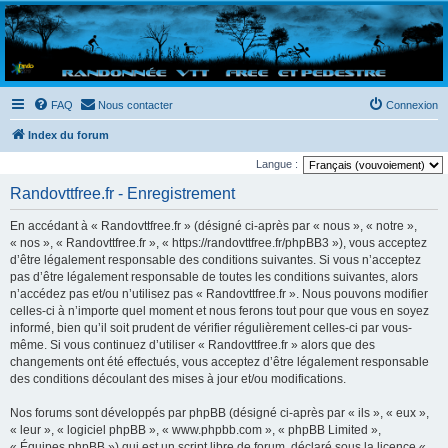
Randovttfree.fr
Bienvenue sur le site des randos vtt et pédestre de Bretagne . Bonne navigation sur le site
et bonnes randos dans l'Ouest !
FAQ
Nous contacter
Connexion
Index du forum
Langue :
Randovttfree.fr - Enregistrement
En accédant à « Randovttfree.fr » (désigné ci-après par « nous », « notre »,
« nos », « Randovttfree.fr », « https://randovttfree.fr/phpBB3 »), vous acceptez
d’être légalement responsable des conditions suivantes. Si vous n’acceptez
pas d’être légalement responsable de toutes les conditions suivantes, alors
n’accédez pas et/ou n’utilisez pas « Randovttfree.fr ». Nous pouvons modifier
celles-ci à n’importe quel moment et nous ferons tout pour que vous en soyez
informé, bien qu’il soit prudent de vérifier régulièrement celles-ci par vous-
même. Si vous continuez d’utiliser « Randovttfree.fr » alors que des
changements ont été effectués, vous acceptez d’être légalement responsable
des conditions découlant des mises à jour et/ou modifications.
Nos forums sont développés par phpBB (désigné ci-après par « ils », « eux »,
« leur », « logiciel phpBB », « www.phpbb.com », « phpBB Limited »,
« Équipes phpBB ») qui est un script libre de forum, déclaré sous la licence «