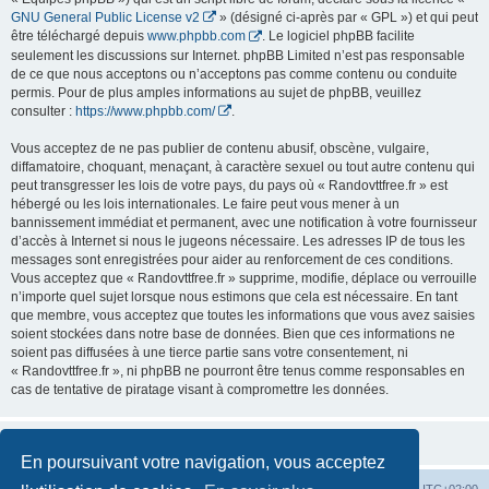
GNU General Public License v2
» (désigné ci-après par « GPL ») et qui peut
être téléchargé depuis
www.phpbb.com
. Le logiciel phpBB facilite
seulement les discussions sur Internet. phpBB Limited n’est pas responsable
de ce que nous acceptons ou n’acceptons pas comme contenu ou conduite
permis. Pour de plus amples informations au sujet de phpBB, veuillez
consulter :
https://www.phpbb.com/
.
Vous acceptez de ne pas publier de contenu abusif, obscène, vulgaire,
diffamatoire, choquant, menaçant, à caractère sexuel ou tout autre contenu qui
peut transgresser les lois de votre pays, du pays où « Randovttfree.fr » est
hébergé ou les lois internationales. Le faire peut vous mener à un
bannissement immédiat et permanent, avec une notification à votre fournisseur
d’accès à Internet si nous le jugeons nécessaire. Les adresses IP de tous les
messages sont enregistrées pour aider au renforcement de ces conditions.
Vous acceptez que « Randovttfree.fr » supprime, modifie, déplace ou verrouille
n’importe quel sujet lorsque nous estimons que cela est nécessaire. En tant
que membre, vous acceptez que toutes les informations que vous avez saisies
soient stockées dans notre base de données. Bien que ces informations ne
soient pas diffusées à une tierce partie sans votre consentement, ni
« Randovttfree.fr », ni phpBB ne pourront être tenus comme responsables en
cas de tentative de piratage visant à compromettre les données.
En poursuivant votre navigation, vous acceptez