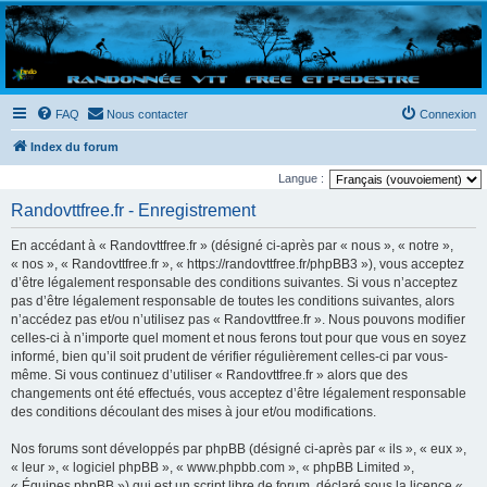
Randovttfree.fr
Bienvenue sur le site des randos vtt et pédestre de Bretagne . Bonne navigation sur le site
et bonnes randos dans l'Ouest !
FAQ
Nous contacter
Connexion
Index du forum
Langue :
Randovttfree.fr - Enregistrement
En accédant à « Randovttfree.fr » (désigné ci-après par « nous », « notre »,
« nos », « Randovttfree.fr », « https://randovttfree.fr/phpBB3 »), vous acceptez
d’être légalement responsable des conditions suivantes. Si vous n’acceptez
pas d’être légalement responsable de toutes les conditions suivantes, alors
n’accédez pas et/ou n’utilisez pas « Randovttfree.fr ». Nous pouvons modifier
celles-ci à n’importe quel moment et nous ferons tout pour que vous en soyez
informé, bien qu’il soit prudent de vérifier régulièrement celles-ci par vous-
même. Si vous continuez d’utiliser « Randovttfree.fr » alors que des
changements ont été effectués, vous acceptez d’être légalement responsable
des conditions découlant des mises à jour et/ou modifications.
Nos forums sont développés par phpBB (désigné ci-après par « ils », « eux »,
« leur », « logiciel phpBB », « www.phpbb.com », « phpBB Limited »,
« Équipes phpBB ») qui est un script libre de forum, déclaré sous la licence «