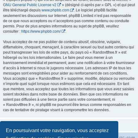
GNU General Public License v2
» (désigné ci-après par « GPL ») et qui peut
être téléchargé depuis
www.phpbb.com
. Le logiciel phpBB facilite
seulement les discussions sur Internet. phpBB Limited n’est pas responsable
de ce que nous acceptons ou n’acceptons pas comme contenu ou conduite
permis. Pour de plus amples informations au sujet de phpBB, veuillez
consulter :
https://www.phpbb.com/
.
Vous acceptez de ne pas publier de contenu abusif, obscène, vulgaire,
diffamatoire, choquant, menaçant, à caractère sexuel ou tout autre contenu qui
peut transgresser les lois de votre pays, du pays où « Randovttfree.fr » est
hébergé ou les lois internationales. Le faire peut vous mener à un
bannissement immédiat et permanent, avec une notification à votre fournisseur
d’accès à Internet si nous le jugeons nécessaire. Les adresses IP de tous les
messages sont enregistrées pour aider au renforcement de ces conditions.
Vous acceptez que « Randovttfree.fr » supprime, modifie, déplace ou verrouille
n’importe quel sujet lorsque nous estimons que cela est nécessaire. En tant
que membre, vous acceptez que toutes les informations que vous avez saisies
soient stockées dans notre base de données. Bien que ces informations ne
soient pas diffusées à une tierce partie sans votre consentement, ni
« Randovttfree.fr », ni phpBB ne pourront être tenus comme responsables en
cas de tentative de piratage visant à compromettre les données.
En poursuivant votre navigation, vous acceptez