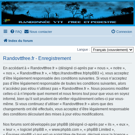
Randovttfree.fr
Bienvenue sur le site des randos vtt et pédestre de Bretagne . Bonne navigation sur le site
et bonnes randos dans l'Ouest !
FAQ
Nous contacter
Connexion
Index du forum
Langue :
Randovttfree.fr - Enregistrement
En accédant à « Randovttfree.fr » (désigné ci-après par « nous », « notre »,
« nos », « Randovttfree.fr », « https://randovttfree.fr/phpBB3 »), vous acceptez
d’être légalement responsable des conditions suivantes. Si vous n’acceptez
pas d’être légalement responsable de toutes les conditions suivantes, alors
n’accédez pas et/ou n’utilisez pas « Randovttfree.fr ». Nous pouvons modifier
celles-ci à n’importe quel moment et nous ferons tout pour que vous en soyez
informé, bien qu’il soit prudent de vérifier régulièrement celles-ci par vous-
même. Si vous continuez d’utiliser « Randovttfree.fr » alors que des
changements ont été effectués, vous acceptez d’être légalement responsable
des conditions découlant des mises à jour et/ou modifications.
Nos forums sont développés par phpBB (désigné ci-après par « ils », « eux »,
« leur », « logiciel phpBB », « www.phpbb.com », « phpBB Limited »,
« Équipes phpBB ») qui est un script libre de forum, déclaré sous la licence «