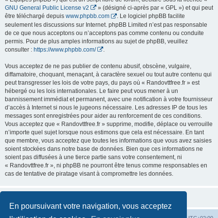
GNU General Public License v2
» (désigné ci-après par « GPL ») et qui peut
être téléchargé depuis
www.phpbb.com
. Le logiciel phpBB facilite
seulement les discussions sur Internet. phpBB Limited n’est pas responsable
de ce que nous acceptons ou n’acceptons pas comme contenu ou conduite
permis. Pour de plus amples informations au sujet de phpBB, veuillez
consulter :
https://www.phpbb.com/
.
Vous acceptez de ne pas publier de contenu abusif, obscène, vulgaire,
diffamatoire, choquant, menaçant, à caractère sexuel ou tout autre contenu qui
peut transgresser les lois de votre pays, du pays où « Randovttfree.fr » est
hébergé ou les lois internationales. Le faire peut vous mener à un
bannissement immédiat et permanent, avec une notification à votre fournisseur
d’accès à Internet si nous le jugeons nécessaire. Les adresses IP de tous les
messages sont enregistrées pour aider au renforcement de ces conditions.
Vous acceptez que « Randovttfree.fr » supprime, modifie, déplace ou verrouille
n’importe quel sujet lorsque nous estimons que cela est nécessaire. En tant
que membre, vous acceptez que toutes les informations que vous avez saisies
soient stockées dans notre base de données. Bien que ces informations ne
soient pas diffusées à une tierce partie sans votre consentement, ni
« Randovttfree.fr », ni phpBB ne pourront être tenus comme responsables en
cas de tentative de piratage visant à compromettre les données.
En poursuivant votre navigation, vous acceptez