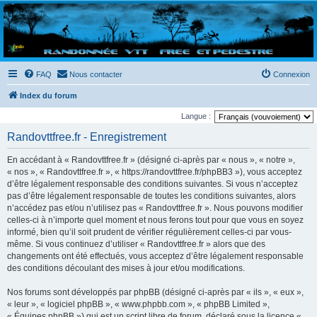
Randovttfree.fr
Bienvenue sur le site des randos vtt et pédestre de Bretagne . Bonne navigation sur le site
et bonnes randos dans l'Ouest !
FAQ
Nous contacter
Connexion
Index du forum
Langue :
Randovttfree.fr - Enregistrement
En accédant à « Randovttfree.fr » (désigné ci-après par « nous », « notre »,
« nos », « Randovttfree.fr », « https://randovttfree.fr/phpBB3 »), vous acceptez
d’être légalement responsable des conditions suivantes. Si vous n’acceptez
pas d’être légalement responsable de toutes les conditions suivantes, alors
n’accédez pas et/ou n’utilisez pas « Randovttfree.fr ». Nous pouvons modifier
celles-ci à n’importe quel moment et nous ferons tout pour que vous en soyez
informé, bien qu’il soit prudent de vérifier régulièrement celles-ci par vous-
même. Si vous continuez d’utiliser « Randovttfree.fr » alors que des
changements ont été effectués, vous acceptez d’être légalement responsable
des conditions découlant des mises à jour et/ou modifications.
Nos forums sont développés par phpBB (désigné ci-après par « ils », « eux »,
« leur », « logiciel phpBB », « www.phpbb.com », « phpBB Limited »,
« Équipes phpBB ») qui est un script libre de forum, déclaré sous la licence «