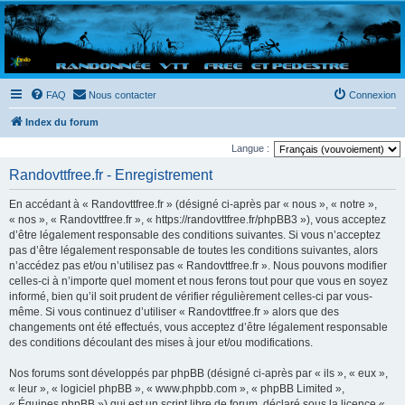
Randovttfree.fr
Bienvenue sur le site des randos vtt et pédestre de Bretagne . Bonne navigation sur le site
et bonnes randos dans l'Ouest !
FAQ
Nous contacter
Connexion
Index du forum
Langue :
Randovttfree.fr - Enregistrement
En accédant à « Randovttfree.fr » (désigné ci-après par « nous », « notre »,
« nos », « Randovttfree.fr », « https://randovttfree.fr/phpBB3 »), vous acceptez
d’être légalement responsable des conditions suivantes. Si vous n’acceptez
pas d’être légalement responsable de toutes les conditions suivantes, alors
n’accédez pas et/ou n’utilisez pas « Randovttfree.fr ». Nous pouvons modifier
celles-ci à n’importe quel moment et nous ferons tout pour que vous en soyez
informé, bien qu’il soit prudent de vérifier régulièrement celles-ci par vous-
même. Si vous continuez d’utiliser « Randovttfree.fr » alors que des
changements ont été effectués, vous acceptez d’être légalement responsable
des conditions découlant des mises à jour et/ou modifications.
Nos forums sont développés par phpBB (désigné ci-après par « ils », « eux »,
« leur », « logiciel phpBB », « www.phpbb.com », « phpBB Limited »,
« Équipes phpBB ») qui est un script libre de forum, déclaré sous la licence «