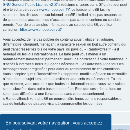
GNU General Public License v2
» (désigné ci-après par « GPL ») et qui peut
être téléchargé depuis
www.phpbb.com
. Le logiciel phpBB facilite
seulement les discussions sur Internet. phpBB Limited n’est pas responsable
de ce que nous acceptons ou n’acceptons pas comme contenu ou conduite
permis. Pour de plus amples informations au sujet de phpBB, veuillez
consulter :
https://www.phpbb.com/
.
Vous acceptez de ne pas publier de contenu abusif, obscène, vulgaire,
diffamatoire, choquant, menaçant, à caractère sexuel ou tout autre contenu qui
peut transgresser les lois de votre pays, du pays où « Randovttfree.fr » est
hébergé ou les lois internationales. Le faire peut vous mener à un
bannissement immédiat et permanent, avec une notification à votre fournisseur
d’accès à Internet si nous le jugeons nécessaire. Les adresses IP de tous les
messages sont enregistrées pour aider au renforcement de ces conditions.
Vous acceptez que « Randovttfree.fr » supprime, modifie, déplace ou verrouille
n’importe quel sujet lorsque nous estimons que cela est nécessaire. En tant
que membre, vous acceptez que toutes les informations que vous avez saisies
soient stockées dans notre base de données. Bien que ces informations ne
soient pas diffusées à une tierce partie sans votre consentement, ni
« Randovttfree.fr », ni phpBB ne pourront être tenus comme responsables en
cas de tentative de piratage visant à compromettre les données.
En poursuivant votre navigation, vous acceptez