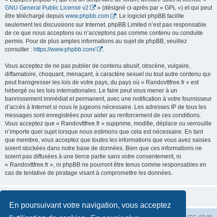
GNU General Public License v2
» (désigné ci-après par « GPL ») et qui peut
être téléchargé depuis
www.phpbb.com
. Le logiciel phpBB facilite
seulement les discussions sur Internet. phpBB Limited n’est pas responsable
de ce que nous acceptons ou n’acceptons pas comme contenu ou conduite
permis. Pour de plus amples informations au sujet de phpBB, veuillez
consulter :
https://www.phpbb.com/
.
Vous acceptez de ne pas publier de contenu abusif, obscène, vulgaire,
diffamatoire, choquant, menaçant, à caractère sexuel ou tout autre contenu qui
peut transgresser les lois de votre pays, du pays où « Randovttfree.fr » est
hébergé ou les lois internationales. Le faire peut vous mener à un
bannissement immédiat et permanent, avec une notification à votre fournisseur
d’accès à Internet si nous le jugeons nécessaire. Les adresses IP de tous les
messages sont enregistrées pour aider au renforcement de ces conditions.
Vous acceptez que « Randovttfree.fr » supprime, modifie, déplace ou verrouille
n’importe quel sujet lorsque nous estimons que cela est nécessaire. En tant
que membre, vous acceptez que toutes les informations que vous avez saisies
soient stockées dans notre base de données. Bien que ces informations ne
soient pas diffusées à une tierce partie sans votre consentement, ni
« Randovttfree.fr », ni phpBB ne pourront être tenus comme responsables en
cas de tentative de piratage visant à compromettre les données.
En poursuivant votre navigation, vous acceptez