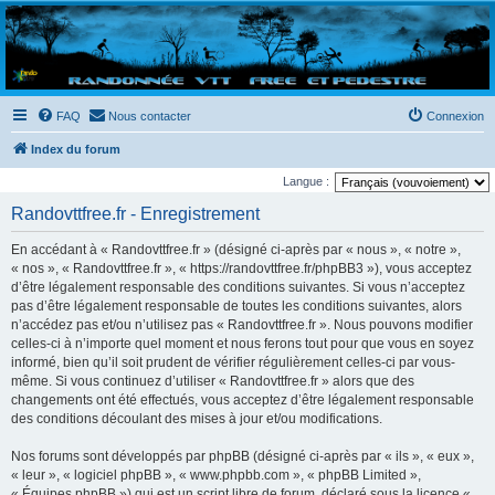
Randovttfree.fr
Bienvenue sur le site des randos vtt et pédestre de Bretagne . Bonne navigation sur le site
et bonnes randos dans l'Ouest !
FAQ
Nous contacter
Connexion
Index du forum
Langue :
Randovttfree.fr - Enregistrement
En accédant à « Randovttfree.fr » (désigné ci-après par « nous », « notre »,
« nos », « Randovttfree.fr », « https://randovttfree.fr/phpBB3 »), vous acceptez
d’être légalement responsable des conditions suivantes. Si vous n’acceptez
pas d’être légalement responsable de toutes les conditions suivantes, alors
n’accédez pas et/ou n’utilisez pas « Randovttfree.fr ». Nous pouvons modifier
celles-ci à n’importe quel moment et nous ferons tout pour que vous en soyez
informé, bien qu’il soit prudent de vérifier régulièrement celles-ci par vous-
même. Si vous continuez d’utiliser « Randovttfree.fr » alors que des
changements ont été effectués, vous acceptez d’être légalement responsable
des conditions découlant des mises à jour et/ou modifications.
Nos forums sont développés par phpBB (désigné ci-après par « ils », « eux »,
« leur », « logiciel phpBB », « www.phpbb.com », « phpBB Limited »,
« Équipes phpBB ») qui est un script libre de forum, déclaré sous la licence «