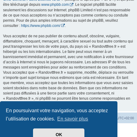
être téléchargé depuis
www.phpbb.com
. Le logiciel phpBB facilite
seulement les discussions sur Internet. phpBB Limited n’est pas responsable
de ce que nous acceptons ou n’acceptons pas comme contenu ou conduite
permis. Pour de plus amples informations au sujet de phpBB, veuillez
consulter :
https://www.phpbb.com/
.
Vous acceptez de ne pas publier de contenu abusif, obscène, vulgaire,
diffamatoire, choquant, menaçant, à caractère sexuel ou tout autre contenu qui
peut transgresser les lois de votre pays, du pays où « Randovttfree.fr » est
hébergé ou les lois internationales. Le faire peut vous mener à un
bannissement immédiat et permanent, avec une notification à votre fournisseur
d’accès à Internet si nous le jugeons nécessaire. Les adresses IP de tous les
messages sont enregistrées pour aider au renforcement de ces conditions.
Vous acceptez que « Randovttfree.fr » supprime, modifie, déplace ou verrouille
n’importe quel sujet lorsque nous estimons que cela est nécessaire. En tant
que membre, vous acceptez que toutes les informations que vous avez saisies
soient stockées dans notre base de données. Bien que ces informations ne
soient pas diffusées à une tierce partie sans votre consentement, ni
« Randovttfree.fr », ni phpBB ne pourront être tenus comme responsables en
cas de tentative de piratage visant à compromettre les données.
En poursuivant votre navigation, vous acceptez
Index du forum
Heures au format
UTC+02:00
l’utilisation de cookies.
En savoir plus
Développé par
phpBB
® Forum Software © phpBB Limited
OK
Traduit par
phpBB-fr.com