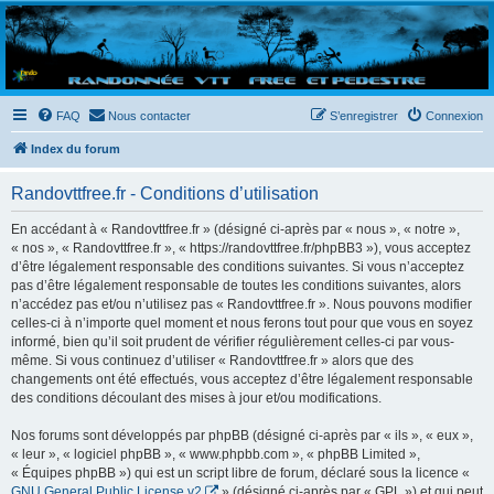
Randovttfree.fr
Bienvenue sur le site des randos vtt et pédestre de Bretagne . Bonne navigation sur le site
et bonnes randos dans l'Ouest !
FAQ
Nous contacter
S’enregistrer
Connexion
Index du forum
Randovttfree.fr - Conditions d’utilisation
En accédant à « Randovttfree.fr » (désigné ci-après par « nous », « notre »,
« nos », « Randovttfree.fr », « https://randovttfree.fr/phpBB3 »), vous acceptez
d’être légalement responsable des conditions suivantes. Si vous n’acceptez
pas d’être légalement responsable de toutes les conditions suivantes, alors
n’accédez pas et/ou n’utilisez pas « Randovttfree.fr ». Nous pouvons modifier
celles-ci à n’importe quel moment et nous ferons tout pour que vous en soyez
informé, bien qu’il soit prudent de vérifier régulièrement celles-ci par vous-
même. Si vous continuez d’utiliser « Randovttfree.fr » alors que des
changements ont été effectués, vous acceptez d’être légalement responsable
des conditions découlant des mises à jour et/ou modifications.
Nos forums sont développés par phpBB (désigné ci-après par « ils », « eux »,
« leur », « logiciel phpBB », « www.phpbb.com », « phpBB Limited »,
« Équipes phpBB ») qui est un script libre de forum, déclaré sous la licence «
GNU General Public License v2
» (désigné ci-après par « GPL ») et qui peut