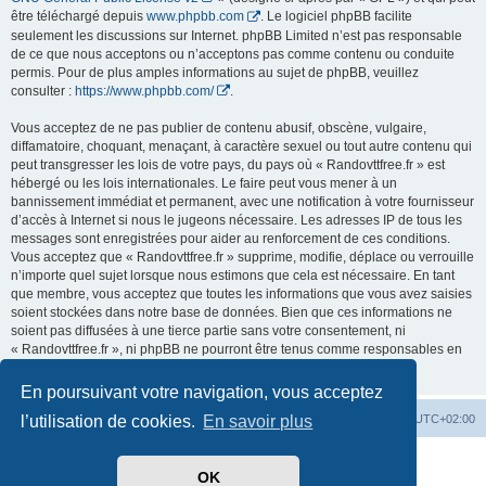
être téléchargé depuis
www.phpbb.com
. Le logiciel phpBB facilite
seulement les discussions sur Internet. phpBB Limited n’est pas responsable
de ce que nous acceptons ou n’acceptons pas comme contenu ou conduite
permis. Pour de plus amples informations au sujet de phpBB, veuillez
consulter :
https://www.phpbb.com/
.
Vous acceptez de ne pas publier de contenu abusif, obscène, vulgaire,
diffamatoire, choquant, menaçant, à caractère sexuel ou tout autre contenu qui
peut transgresser les lois de votre pays, du pays où « Randovttfree.fr » est
hébergé ou les lois internationales. Le faire peut vous mener à un
bannissement immédiat et permanent, avec une notification à votre fournisseur
d’accès à Internet si nous le jugeons nécessaire. Les adresses IP de tous les
messages sont enregistrées pour aider au renforcement de ces conditions.
Vous acceptez que « Randovttfree.fr » supprime, modifie, déplace ou verrouille
n’importe quel sujet lorsque nous estimons que cela est nécessaire. En tant
que membre, vous acceptez que toutes les informations que vous avez saisies
soient stockées dans notre base de données. Bien que ces informations ne
soient pas diffusées à une tierce partie sans votre consentement, ni
« Randovttfree.fr », ni phpBB ne pourront être tenus comme responsables en
cas de tentative de piratage visant à compromettre les données.
En poursuivant votre navigation, vous acceptez
Index du forum
Heures au format
UTC+02:00
l’utilisation de cookies.
En savoir plus
Développé par
phpBB
® Forum Software © phpBB Limited
OK
Traduit par
phpBB-fr.com