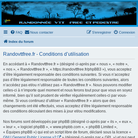
Randovttfree.fr
Bienvenue sur le site des randos vtt et pédestre de Bretagne . Bonne navigation sur le site
et bonnes randos dans l'Ouest !
FAQ
Nous contacter
S’enregistrer
Connexion
Index du forum
Randovttfree.fr - Conditions d’utilisation
En accédant à « Randovttfree.fr » (désigné ci-après par « nous », « notre »,
« nos », « Randovttfree.fr », « https://randovttfree.fr/phpBB3 »), vous acceptez
d’être légalement responsable des conditions suivantes. Si vous n’acceptez
pas d’être légalement responsable de toutes les conditions suivantes, alors
n’accédez pas et/ou n’utilisez pas « Randovttfree.fr ». Nous pouvons modifier
celles-ci à n’importe quel moment et nous ferons tout pour que vous en soyez
informé, bien qu’il soit prudent de vérifier régulièrement celles-ci par vous-
même. Si vous continuez d’utiliser « Randovttfree.fr » alors que des
changements ont été effectués, vous acceptez d’être légalement responsable
des conditions découlant des mises à jour et/ou modifications.
Nos forums sont développés par phpBB (désigné ci-après par « ils », « eux »,
« leur », « logiciel phpBB », « www.phpbb.com », « phpBB Limited »,
« Équipes phpBB ») qui est un script libre de forum, déclaré sous la licence «
GNU General Public License v2
» (désigné ci-après par « GPL ») et qui peut