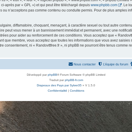
ls », « eux », « leur », « logiciel phpBB », « www.phpbb.com », « phpBB Limited »,
 ci-après par « GPL ») et qui peut être téléchargé depuis
www.phpbb.com
. Le l
 ou n’acceptons pas comme contenu ou conduite permis. Pour de plus amples infor
lgaire, diffamatoire, choquant, menaçant, à caractère sexuel ou tout autre contenu 
 faire peut vous mener à un bannissement immédiat et permanent, avec une notificati
rées pour aider au renforcement de ces conditions. Vous acceptez que « Randovttfr
tant que membre, vous acceptez que toutes les informations que vous avez saisies
otre consentement, ni « Randovttfree.fr », ni phpBB ne pourront être tenus comme r
Nous contacter
L’équipe du forum
Développé par
phpBB
® Forum Software © phpBB Limited
Traduit par
phpBB-fr.com
Drapeaux des Pays par Sylver35
» V 1.5.0
Confidentialité
|
Conditions