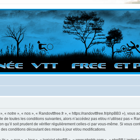
vigation sur le site et bonnes randos dans l'Ouest !
, « notre », « nos », « Randovttfree.fr », « https://randovttfree.fr/phpBB3 »), vous
 de toutes les conditions suivantes, alors n’accédez pas et/ou n’utilisez pas « Ran
 qu’il soit prudent de vérifier régulièrement celles-ci par vous-même. Si vous con
 des conditions découlant des mises à jour et/ou modifications.