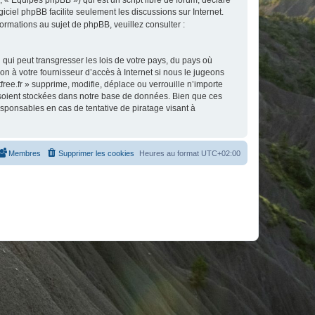
 « Équipes phpBB ») qui est un script libre de forum, déclaré
ogiciel phpBB facilite seulement les discussions sur Internet.
mations au sujet de phpBB, veuillez consulter :
qui peut transgresser les lois de votre pays, du pays où
on à votre fournisseur d’accès à Internet si nous le jugeons
ee.fr » supprime, modifie, déplace ou verrouille n’importe
 soient stockées dans notre base de données. Bien que ces
esponsables en cas de tentative de piratage visant à
Membres
Supprimer les cookies
Heures au format
UTC+02:00