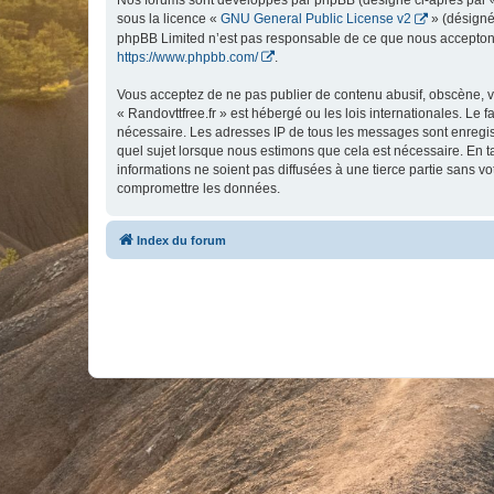
Nos forums sont développés par phpBB (désigné ci-après par « i
sous la licence «
GNU General Public License v2
» (désigné
phpBB Limited n’est pas responsable de ce que nous acceptons
https://www.phpbb.com/
.
Vous acceptez de ne pas publier de contenu abusif, obscène, vu
« Randovttfree.fr » est hébergé ou les lois internationales. Le
nécessaire. Les adresses IP de tous les messages sont enregist
quel sujet lorsque nous estimons que cela est nécessaire. En 
informations ne soient pas diffusées à une tierce partie sans v
compromettre les données.
Index du forum