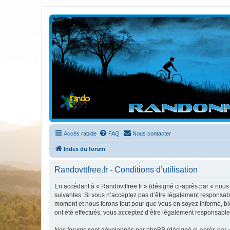
Randovttfree.fr
Bienvenue sur le site des randos vtt et pédestre de Bretagne . Bonne na
Accès rapide
FAQ
Nous contacter
Index du forum
Randovttfree.fr - Conditions d’utilisation
En accédant à « Randovttfree.fr » (désigné ci-après par « nous »
suivantes. Si vous n’acceptez pas d’être légalement responsable
moment et nous ferons tout pour que vous en soyez informé, bien
ont été effectués, vous acceptez d’être légalement responsable