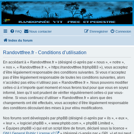
Randovttfree.fr
Bienvenue sur le site des randos vtt et pédestre de Bretagne . Bonne navigation sur le site
et bonnes randos dans l'Ouest !
FAQ
Nous contacter
S’enregistrer
Connexion
Index du forum
Randovttfree.fr - Conditions d’utilisation
En accédant à « Randovttfree.fr » (désigné ci-après par « nous », « notre »,
« nos », « Randovttfree.fr », « https://randovttfree.fr/phpBB3 »), vous acceptez
d’être légalement responsable des conditions suivantes. Si vous n’acceptez
pas d’être légalement responsable de toutes les conditions suivantes, alors
n’accédez pas et/ou n’utilisez pas « Randovttfree.fr ». Nous pouvons modifier
celles-ci à n’importe quel moment et nous ferons tout pour que vous en soyez
informé, bien qu’il soit prudent de vérifier régulièrement celles-ci par vous-
même. Si vous continuez d’utiliser « Randovttfree.fr » alors que des
changements ont été effectués, vous acceptez d’être légalement responsable
des conditions découlant des mises à jour et/ou modifications.
Nos forums sont développés par phpBB (désigné ci-après par « ils », « eux »,
« leur », « logiciel phpBB », « www.phpbb.com », « phpBB Limited »,
« Équipes phpBB ») qui est un script libre de forum, déclaré sous la licence «
GNU General Public License v2
» (désigné ci-après par « GPL ») et qui peut