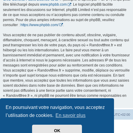
être téléchargé depuis
www.phpbb.com
. Le logiciel phpBB facilite
seulement les discussions sur Internet. phpBB Limited n’est pas responsable
de ce que nous acceptons ou n’acceptons pas comme contenu ou conduite
permis. Pour de plus amples informations au sujet de phpBB, veuillez
consulter :
https://www.phpbb.com/
.
Vous acceptez de ne pas publier de contenu abusif, obscène, vulgaire,
diffamatoire, choquant, menaçant, à caractère sexuel ou tout autre contenu qui
peut transgresser les lois de votre pays, du pays où « Randovttfree.fr » est
hébergé ou les lois internationales. Le faire peut vous mener à un
bannissement immédiat et permanent, avec une notification à votre fournisseur
d’accès à Internet si nous le jugeons nécessaire. Les adresses IP de tous les
messages sont enregistrées pour aider au renforcement de ces conditions.
Vous acceptez que « Randovttfree.fr » supprime, modifie, déplace ou verrouille
n’importe quel sujet lorsque nous estimons que cela est nécessaire. En tant
que membre, vous acceptez que toutes les informations que vous avez saisies
soient stockées dans notre base de données. Bien que ces informations ne
soient pas diffusées à une tierce partie sans votre consentement, ni
« Randovttfree.fr », ni phpBB ne pourront être tenus comme responsables en
cas de tentative de piratage visant à compromettre les données.
En poursuivant votre navigation, vous acceptez
Index du forum
Heures au format
UTC+02:00
l’utilisation de cookies.
En savoir plus
Développé par
phpBB
® Forum Software © phpBB Limited
OK
Traduit par
phpBB-fr.com