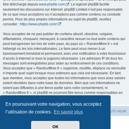
être téléchargé depuis
www.phpbb.com
. Le logiciel phpBB facilite
seulement les discussions sur Internet. phpBB Limited n’est pas responsable
de ce que nous acceptons ou n’acceptons pas comme contenu ou conduite
permis. Pour de plus amples informations au sujet de phpBB, veuillez
consulter :
https://www.phpbb.com/
.
Vous acceptez de ne pas publier de contenu abusif, obscène, vulgaire,
diffamatoire, choquant, menaçant, à caractère sexuel ou tout autre contenu qui
peut transgresser les lois de votre pays, du pays où « Randovttfree.fr » est
hébergé ou les lois internationales. Le faire peut vous mener à un
bannissement immédiat et permanent, avec une notification à votre fournisseur
d’accès à Internet si nous le jugeons nécessaire. Les adresses IP de tous les
messages sont enregistrées pour aider au renforcement de ces conditions.
Vous acceptez que « Randovttfree.fr » supprime, modifie, déplace ou verrouille
n’importe quel sujet lorsque nous estimons que cela est nécessaire. En tant
que membre, vous acceptez que toutes les informations que vous avez saisies
soient stockées dans notre base de données. Bien que ces informations ne
soient pas diffusées à une tierce partie sans votre consentement, ni
« Randovttfree.fr », ni phpBB ne pourront être tenus comme responsables en
cas de tentative de piratage visant à compromettre les données.
En poursuivant votre navigation, vous acceptez
Index du forum
Heures au format
UTC+02:00
l’utilisation de cookies.
En savoir plus
Développé par
phpBB
® Forum Software © phpBB Limited
OK
Traduit par
phpBB-fr.com