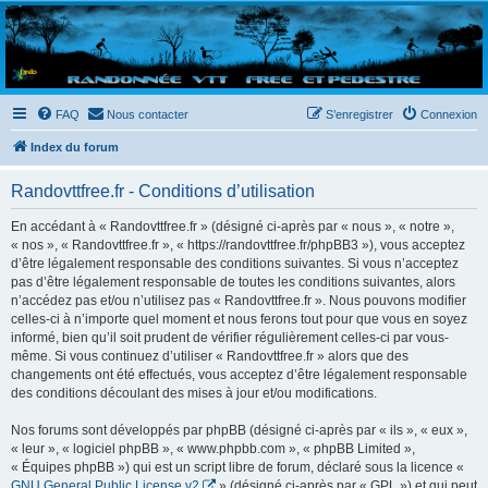
Randovttfree.fr
Bienvenue sur le site des randos vtt et pédestre de Bretagne . Bonne navigation sur le site
et bonnes randos dans l'Ouest !
FAQ
Nous contacter
S’enregistrer
Connexion
Index du forum
Randovttfree.fr - Conditions d’utilisation
En accédant à « Randovttfree.fr » (désigné ci-après par « nous », « notre »,
« nos », « Randovttfree.fr », « https://randovttfree.fr/phpBB3 »), vous acceptez
d’être légalement responsable des conditions suivantes. Si vous n’acceptez
pas d’être légalement responsable de toutes les conditions suivantes, alors
n’accédez pas et/ou n’utilisez pas « Randovttfree.fr ». Nous pouvons modifier
celles-ci à n’importe quel moment et nous ferons tout pour que vous en soyez
informé, bien qu’il soit prudent de vérifier régulièrement celles-ci par vous-
même. Si vous continuez d’utiliser « Randovttfree.fr » alors que des
changements ont été effectués, vous acceptez d’être légalement responsable
des conditions découlant des mises à jour et/ou modifications.
Nos forums sont développés par phpBB (désigné ci-après par « ils », « eux »,
« leur », « logiciel phpBB », « www.phpbb.com », « phpBB Limited »,
« Équipes phpBB ») qui est un script libre de forum, déclaré sous la licence «
GNU General Public License v2
» (désigné ci-après par « GPL ») et qui peut