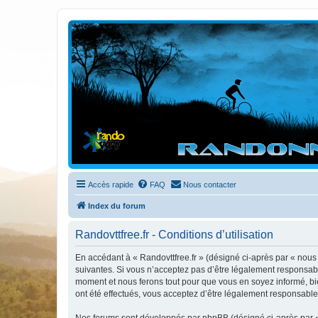
Randovttfree.fr
Bienvenue sur le site des randos vtt et pédestre de Bretagne . Bonne na
Accès rapide
FAQ
Nous contacter
Index du forum
Randovttfree.fr - Conditions d’utilisation
En accédant à « Randovttfree.fr » (désigné ci-après par « nous »
suivantes. Si vous n’acceptez pas d’être légalement responsable
moment et nous ferons tout pour que vous en soyez informé, bien
ont été effectués, vous acceptez d’être légalement responsable