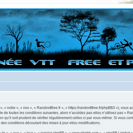
vigation sur le site et bonnes randos dans l'Ouest !
, « notre », « nos », « Randovttfree.fr », « https://randovttfree.fr/phpBB3 »), vous
 de toutes les conditions suivantes, alors n’accédez pas et/ou n’utilisez pas « Ran
 qu’il soit prudent de vérifier régulièrement celles-ci par vous-même. Si vous con
 des conditions découlant des mises à jour et/ou modifications.