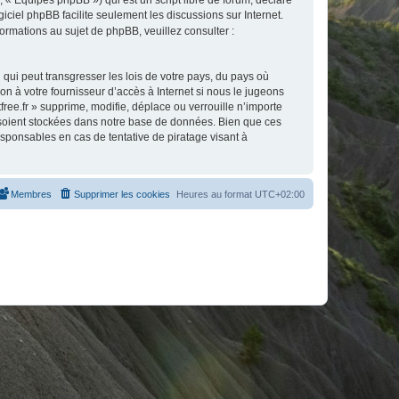
 « Équipes phpBB ») qui est un script libre de forum, déclaré
ogiciel phpBB facilite seulement les discussions sur Internet.
mations au sujet de phpBB, veuillez consulter :
qui peut transgresser les lois de votre pays, du pays où
on à votre fournisseur d’accès à Internet si nous le jugeons
ee.fr » supprime, modifie, déplace ou verrouille n’importe
 soient stockées dans notre base de données. Bien que ces
esponsables en cas de tentative de piratage visant à
Membres
Supprimer les cookies
Heures au format
UTC+02:00