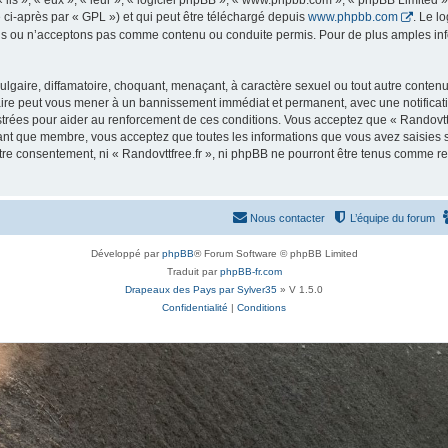
ls », « eux », « leur », « logiciel phpBB », « www.phpbb.com », « phpBB Limited »,
 ci-après par « GPL ») et qui peut être téléchargé depuis
www.phpbb.com
. Le l
 ou n’acceptons pas comme contenu ou conduite permis. Pour de plus amples infor
lgaire, diffamatoire, choquant, menaçant, à caractère sexuel ou tout autre contenu 
 faire peut vous mener à un bannissement immédiat et permanent, avec une notificati
rées pour aider au renforcement de ces conditions. Vous acceptez que « Randovttfr
tant que membre, vous acceptez que toutes les informations que vous avez saisies
otre consentement, ni « Randovttfree.fr », ni phpBB ne pourront être tenus comme r
Nous contacter
L’équipe du forum
Développé par
phpBB
® Forum Software © phpBB Limited
Traduit par
phpBB-fr.com
Drapeaux des Pays par Sylver35
» V 1.5.0
Confidentialité
|
Conditions