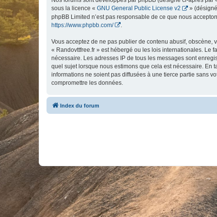
Nos forums sont développés par phpBB (désigné ci-après par « i
sous la licence «
GNU General Public License v2
» (désigné
phpBB Limited n’est pas responsable de ce que nous acceptons
https://www.phpbb.com/
.
Vous acceptez de ne pas publier de contenu abusif, obscène, vu
« Randovttfree.fr » est hébergé ou les lois internationales. Le
nécessaire. Les adresses IP de tous les messages sont enregist
quel sujet lorsque nous estimons que cela est nécessaire. En 
informations ne soient pas diffusées à une tierce partie sans v
compromettre les données.
Index du forum