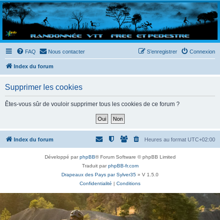
Randovttfree.fr
Bienvenue sur le site des randos vtt et pédestre de Bretagne . Bonne navigation sur le site
et bonnes randos dans l'Ouest !
FAQ
Nous contacter
S’enregistrer
Connexion
Index du forum
Supprimer les cookies
Êtes-vous sûr de vouloir supprimer tous les cookies de ce forum ?
Index du forum
Heures au format
UTC+02:00
Développé par
phpBB
® Forum Software © phpBB Limited
Traduit par
phpBB-fr.com
Drapeaux des Pays par Sylver35
» V 1.5.0
Confidentialité
|
Conditions