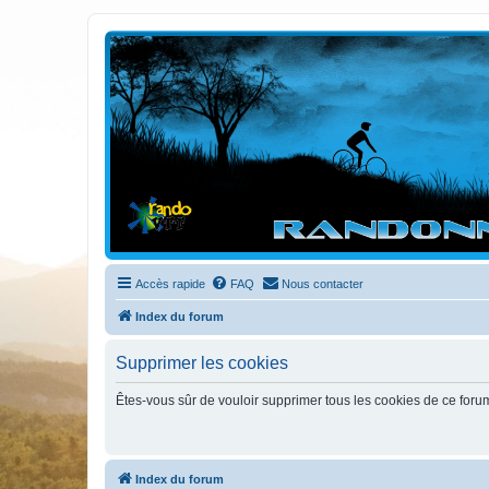
Randovttfree.fr
Bienvenue sur le site des randos vtt et pédestre de Bretagne . Bonne na
Accès rapide
FAQ
Nous contacter
Index du forum
Supprimer les cookies
Êtes-vous sûr de vouloir supprimer tous les cookies de ce foru
Index du forum