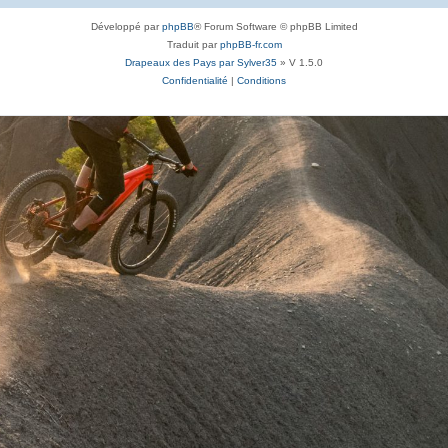
Développé par
phpBB
® Forum Software © phpBB Limited
Traduit par
phpBB-fr.com
Drapeaux des Pays par Sylver35
» V 1.5.0
Confidentialité
|
Conditions