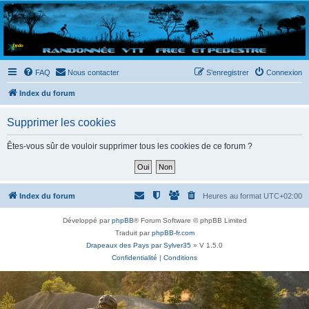
Randovttfree.fr
Bienvenue sur le site des randos vtt et pédestre de Bretagne . Bonne navigation sur le site
et bonnes randos dans l'Ouest !
FAQ
Nous contacter
S’enregistrer
Connexion
Index du forum
Supprimer les cookies
Êtes-vous sûr de vouloir supprimer tous les cookies de ce forum ?
Index du forum
Heures au format
UTC+02:00
Développé par
phpBB
® Forum Software © phpBB Limited
Traduit par
phpBB-fr.com
Drapeaux des Pays par Sylver35
» V 1.5.0
Confidentialité
|
Conditions