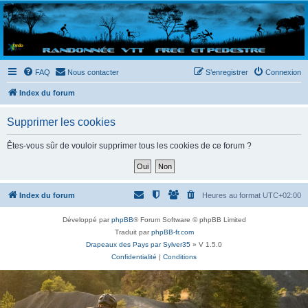
Randovttfree.fr
Bienvenue sur le site des randos vtt et pédestre de Bretagne . Bonne navigation sur le site
et bonnes randos dans l'Ouest !
FAQ
Nous contacter
S’enregistrer
Connexion
Index du forum
Supprimer les cookies
Êtes-vous sûr de vouloir supprimer tous les cookies de ce forum ?
Index du forum
Heures au format
UTC+02:00
Développé par
phpBB
® Forum Software © phpBB Limited
Traduit par
phpBB-fr.com
Drapeaux des Pays par Sylver35
» V 1.5.0
Confidentialité
|
Conditions