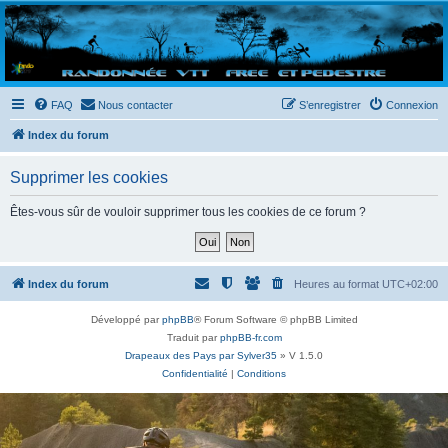
Randovttfree.fr
Bienvenue sur le site des randos vtt et pédestre de Bretagne . Bonne navigation sur le site
et bonnes randos dans l'Ouest !
FAQ
Nous contacter
S’enregistrer
Connexion
Index du forum
Supprimer les cookies
Êtes-vous sûr de vouloir supprimer tous les cookies de ce forum ?
Index du forum
Heures au format
UTC+02:00
Développé par
phpBB
® Forum Software © phpBB Limited
Traduit par
phpBB-fr.com
Drapeaux des Pays par Sylver35
» V 1.5.0
Confidentialité
|
Conditions