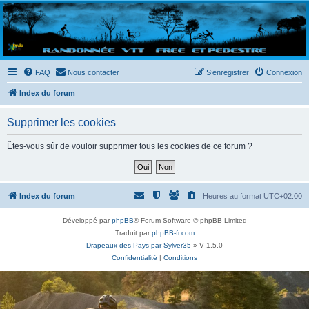
Randovttfree.fr
Bienvenue sur le site des randos vtt et pédestre de Bretagne . Bonne navigation sur le site
et bonnes randos dans l'Ouest !
FAQ
Nous contacter
S’enregistrer
Connexion
Index du forum
Supprimer les cookies
Êtes-vous sûr de vouloir supprimer tous les cookies de ce forum ?
Index du forum
Heures au format
UTC+02:00
Développé par
phpBB
® Forum Software © phpBB Limited
Traduit par
phpBB-fr.com
Drapeaux des Pays par Sylver35
» V 1.5.0
Confidentialité
|
Conditions