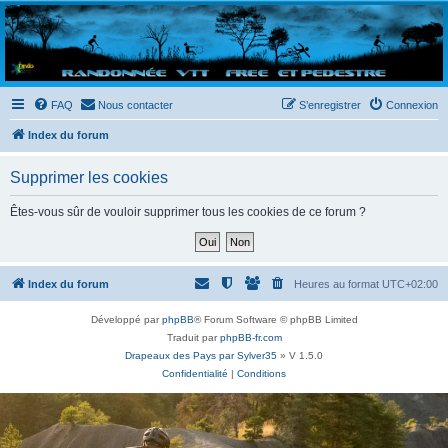
Randovttfree.fr
Bienvenue sur le site des randos vtt et pédestre de Bretagne . Bonne navigation sur le site
et bonnes randos dans l'Ouest !
FAQ
Nous contacter
S’enregistrer
Connexion
Index du forum
Supprimer les cookies
Êtes-vous sûr de vouloir supprimer tous les cookies de ce forum ?
Index du forum
Heures au format
UTC+02:00
Développé par
phpBB
® Forum Software © phpBB Limited
Traduit par
phpBB-fr.com
Drapeaux des Pays par Sylver35
» V 1.5.0
Confidentialité
|
Conditions