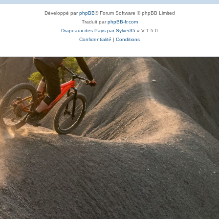
Développé par
phpBB
® Forum Software © phpBB Limited
Traduit par
phpBB-fr.com
Drapeaux des Pays par Sylver35
» V 1.5.0
Confidentialité
|
Conditions