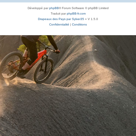
Développé par
phpBB
® Forum Software © phpBB Limited
Traduit par
phpBB-fr.com
Drapeaux des Pays par Sylver35
» V 1.5.0
Confidentialité
|
Conditions