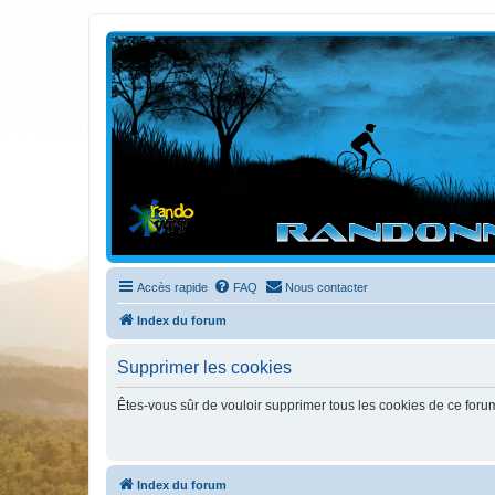
Randovttfree.fr
Bienvenue sur le site des randos vtt et pédestre de Bretagne . Bonne na
Accès rapide
FAQ
Nous contacter
Index du forum
Supprimer les cookies
Êtes-vous sûr de vouloir supprimer tous les cookies de ce foru
Index du forum