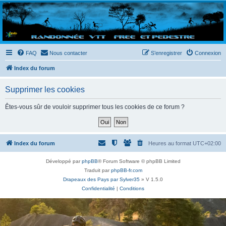
Randovttfree.fr
Bienvenue sur le site des randos vtt et pédestre de Bretagne . Bonne navigation sur le site
et bonnes randos dans l'Ouest !
FAQ
Nous contacter
S’enregistrer
Connexion
Index du forum
Supprimer les cookies
Êtes-vous sûr de vouloir supprimer tous les cookies de ce forum ?
Index du forum
Heures au format
UTC+02:00
Développé par
phpBB
® Forum Software © phpBB Limited
Traduit par
phpBB-fr.com
Drapeaux des Pays par Sylver35
» V 1.5.0
Confidentialité
|
Conditions