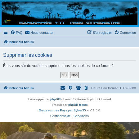
Randovttfree.fr
Bienvenue sur le site des randos vtt et pédestre de Bretagne . Bonne navigation sur le site
et bonnes randos dans l'Ouest !
FAQ
Nous contacter
S’enregistrer
Connexion
Index du forum
Supprimer les cookies
Êtes-vous sûr de vouloir supprimer tous les cookies de ce forum ?
Index du forum
Heures au format
UTC+02:00
Développé par
phpBB
® Forum Software © phpBB Limited
Traduit par
phpBB-fr.com
Drapeaux des Pays par Sylver35
» V 1.5.0
Confidentialité
|
Conditions