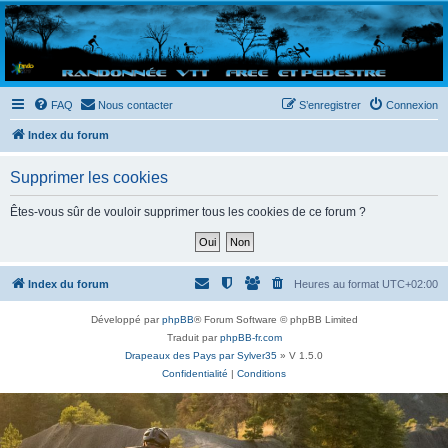
Randovttfree.fr
Bienvenue sur le site des randos vtt et pédestre de Bretagne . Bonne navigation sur le site
et bonnes randos dans l'Ouest !
FAQ
Nous contacter
S’enregistrer
Connexion
Index du forum
Supprimer les cookies
Êtes-vous sûr de vouloir supprimer tous les cookies de ce forum ?
Index du forum
Heures au format
UTC+02:00
Développé par
phpBB
® Forum Software © phpBB Limited
Traduit par
phpBB-fr.com
Drapeaux des Pays par Sylver35
» V 1.5.0
Confidentialité
|
Conditions