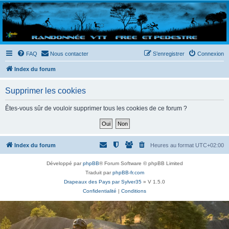
Randovttfree.fr
Bienvenue sur le site des randos vtt et pédestre de Bretagne . Bonne navigation sur le site
et bonnes randos dans l'Ouest !
FAQ
Nous contacter
S’enregistrer
Connexion
Index du forum
Supprimer les cookies
Êtes-vous sûr de vouloir supprimer tous les cookies de ce forum ?
Index du forum
Heures au format
UTC+02:00
Développé par
phpBB
® Forum Software © phpBB Limited
Traduit par
phpBB-fr.com
Drapeaux des Pays par Sylver35
» V 1.5.0
Confidentialité
|
Conditions