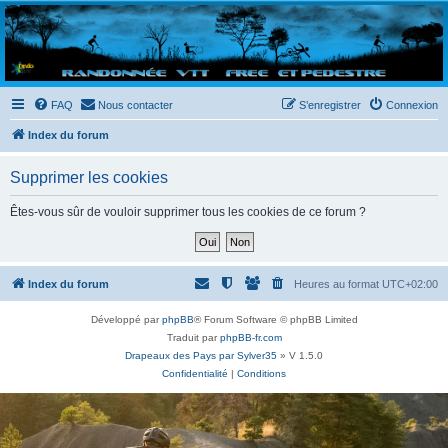
Randovttfree.fr
Bienvenue sur le site des randos vtt et pédestre de Bretagne . Bonne navigation sur le site
et bonnes randos dans l'Ouest !
FAQ
Nous contacter
S’enregistrer
Connexion
Index du forum
Supprimer les cookies
Êtes-vous sûr de vouloir supprimer tous les cookies de ce forum ?
Index du forum
Heures au format
UTC+02:00
Développé par
phpBB
® Forum Software © phpBB Limited
Traduit par
phpBB-fr.com
Drapeaux des Pays par Sylver35
» V 1.5.0
Confidentialité
|
Conditions