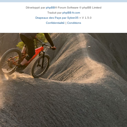
Développé par
phpBB
® Forum Software © phpBB Limited
Traduit par
phpBB-fr.com
Drapeaux des Pays par Sylver35
» V 1.5.0
Confidentialité
|
Conditions