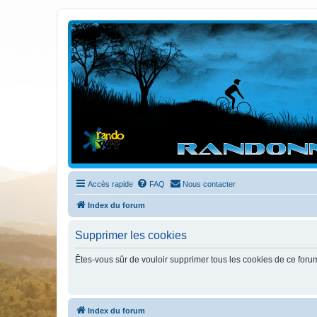
Randovttfree.fr
Bienvenue sur le site des randos vtt et pédestre de Bretagne . Bonne na
Accès rapide
FAQ
Nous contacter
Index du forum
Supprimer les cookies
Êtes-vous sûr de vouloir supprimer tous les cookies de ce foru
Index du forum