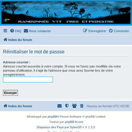
Randovttfree.fr
Bienvenue sur le site des randos vtt et pédestre de Bretagne . Bonne navigation sur le site
et bonnes randos dans l'Ouest !
FAQ
Nous contacter
S’enregistrer
Connexion
Index du forum
Réinitialiser le mot de passse
Adresse courriel :
Adresse courriel associée à votre compte. Si vous ne l’avez pas modifiée via votre
panneau d’utilisateur, il s’agit de l’adresse que vous avez fournie lors de votre
enregistrement.
Index du forum
Heures au format
UTC+02:00
Développé par
phpBB
® Forum Software © phpBB Limited
Traduit par
phpBB-fr.com
Drapeaux des Pays par Sylver35
» V 1.5.0