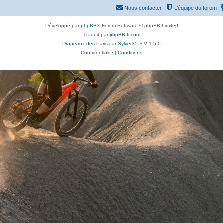
Nous contacter
L’équipe du forum
Développé par
phpBB
® Forum Software © phpBB Limited
Traduit par
phpBB-fr.com
Drapeaux des Pays par Sylver35
» V 1.5.0
Confidentialité
|
Conditions