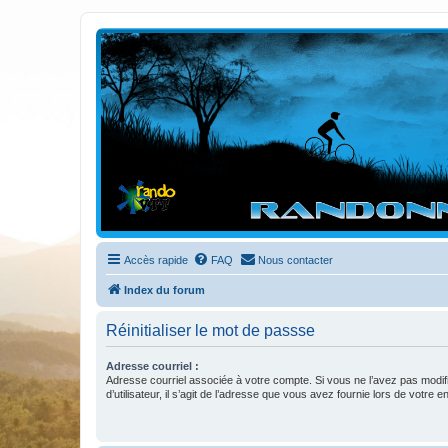
Randovttfree.fr
Bienvenue sur le site des randos vtt et pédestre de Bretagne . Bonne na
Accès rapide
FAQ
Nous contacter
Index du forum
Réinitialiser le mot de passse
Adresse courriel :
Adresse courriel associée à votre compte. Si vous ne l’avez pas modif
d’utilisateur, il s’agit de l’adresse que vous avez fournie lors de votre 