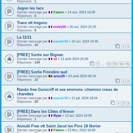
Réponses :
1
Jugon les lacs
Dernier message par
Fabien
«
14 nov. 2024 18:08
Réponses :
5
Trace vtt tregunc
Dernier message par
teddy56
«
26 oct. 2024 20:35
Réponses :
8
La 11/11
Dernier message par
pascal 56
«
10 oct. 2024 19:45
Réponses :
10
1
2
[FREE] Sortie sur Bignan
Dernier message par
sil
«
12 août 2024 20:30
Réponses :
144
1
12
13
14
15
…
[FREE] Sortie Finistère sud
Dernier message par
azou29
«
03 août 2024 08:19
Réponses :
10
1
2
Rando free Guiscriff et ses environs :chemins creux de
charettes
Dernier message par
pascal 56
«
21 juil. 2024 18:04
Réponses :
28
1
2
3
[FREE] Dans les Côtes d'Armor
Dernier message par
Ryan
«
13 avr. 2024 10:09
Réponses :
1
Annulé Free vtt Saint Jacut les Pins 18 février
Dernier message par
Fabien
«
23 févr. 2024 18:40