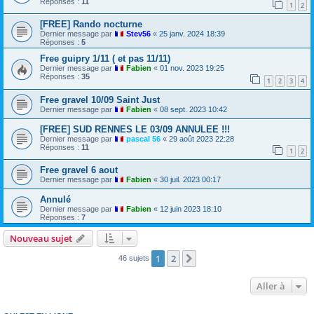
Réponses :
11
1
2
[FREE] Rando nocturne
Dernier message par
Stev56
«
25 janv. 2024 18:39
Réponses :
5
Free guipry 1/11 ( et pas 11/11)
Dernier message par
Fabien
«
01 nov. 2023 19:25
Réponses :
35
1
2
3
4
Free gravel 10/09 Saint Just
Dernier message par
Fabien
«
08 sept. 2023 10:42
[FREE] SUD RENNES LE 03/09 ANNULEE !!!
Dernier message par
pascal 56
«
29 août 2023 22:28
Réponses :
11
1
2
Free gravel 6 aout
Dernier message par
Fabien
«
30 juil. 2023 00:17
Annulé
Dernier message par
Fabien
«
12 juin 2023 18:10
Réponses :
7
Nouveau sujet
1
2
Suivante
46 sujets
Aller à