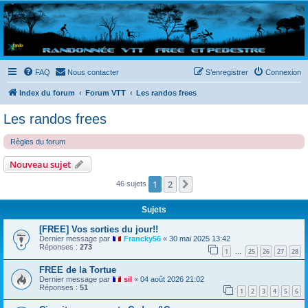
Randovttfree.fr
Bienvenue sur le site des randos vtt et pédestre de Bretagne . Bonne navigation sur le site
et bonnes randos dans l'Ouest !
FAQ
Nous contacter
S’enregistrer
Connexion
Index du forum
Forum VTT
Les randos frees
Les randos frees
Règles du forum
Nouveau sujet
1
2
Suivante
46 sujets
Sujets
[FREE] Vos sorties du jour!!
Dernier message par
Francky56
«
30 mai 2025 13:42
Réponses :
273
1
25
26
27
28
…
FREE de la Tortue
Dernier message par
sil
«
04 août 2026 21:02
Réponses :
51
1
2
3
4
5
6