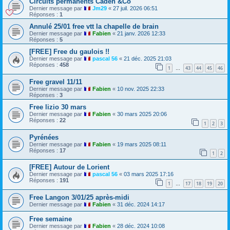
Circuits permanents Caden &Co
Dernier message par
Jm29
«
27 juil. 2026 06:51
Réponses :
1
Annulé 25/01 free vtt la chapelle de brain
Dernier message par
Fabien
«
21 janv. 2026 12:33
Réponses :
5
[FREE] Free du gaulois !!
Dernier message par
pascal 56
«
21 déc. 2025 21:03
Réponses :
458
1
43
44
45
46
…
Free gravel 11/11
Dernier message par
Fabien
«
10 nov. 2025 22:33
Réponses :
3
Free lizio 30 mars
Dernier message par
Fabien
«
30 mars 2025 20:06
Réponses :
22
1
2
3
Pyrénées
Dernier message par
Fabien
«
19 mars 2025 08:11
Réponses :
17
1
2
[FREE] Autour de Lorient
Dernier message par
pascal 56
«
03 mars 2025 17:16
Réponses :
191
1
17
18
19
20
…
Free Langon 3/01/25 après-midi
Dernier message par
Fabien
«
31 déc. 2024 14:17
Free semaine
Dernier message par
Fabien
«
28 déc. 2024 10:08