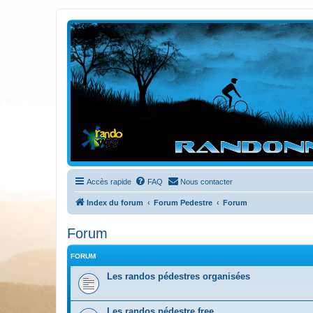
Randovttfree.fr
Bienvenue sur le site des randos vtt et pédestre de Bretagne . Bonne na
Accès rapide
FAQ
Nous contacter
Index du forum
Forum Pedestre
Forum
Forum
FORUM
Les randos pédestres organisées
Les randos pédestre free