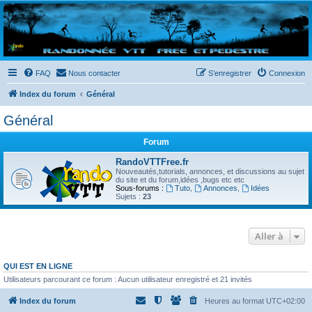
Randovttfree.fr
Bienvenue sur le site des randos vtt et pédestre de Bretagne . Bonne navigation sur le site
et bonnes randos dans l'Ouest !
FAQ
Nous contacter
S’enregistrer
Connexion
Index du forum
Général
Général
Forum
RandoVTTFree.fr
Nouveautés,tutorials, annonces, et discussions au sujet
du site et du forum,idées ,bugs etc etc
Sous-forums :
Tuto
,
Annonces
,
Idées
Sujets :
23
Aller à
QUI EST EN LIGNE
Utilisateurs parcourant ce forum : Aucun utilisateur enregistré et 21 invités
Index du forum
Heures au format
UTC+02:00