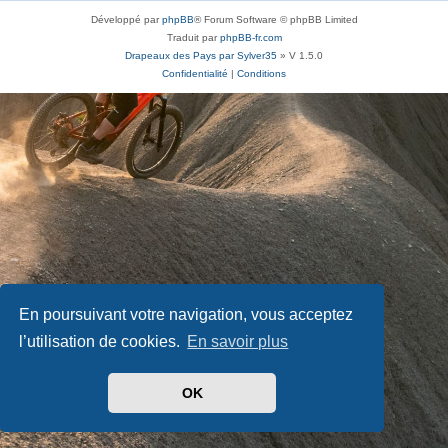
Développé par
phpBB
® Forum Software © phpBB Limited
Traduit par
phpBB-fr.com
Drapeaux des Pays par Sylver35
» V 1.5.0
Confidentialité
|
Conditions
En poursuivant votre navigation, vous acceptez
l’utilisation de cookies.
En savoir plus
OK