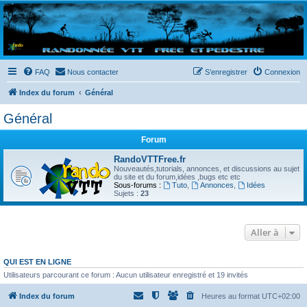
Randovttfree.fr
Bienvenue sur le site des randos vtt et pédestre de Bretagne . Bonne navigation sur le site
et bonnes randos dans l'Ouest !
FAQ
Nous contacter
S’enregistrer
Connexion
Index du forum
Général
Général
Forum
RandoVTTFree.fr
Nouveautés,tutorials, annonces, et discussions au sujet
du site et du forum,idées ,bugs etc etc
Sous-forums :
Tuto
,
Annonces
,
Idées
Sujets :
23
Aller à
QUI EST EN LIGNE
Utilisateurs parcourant ce forum : Aucun utilisateur enregistré et 19 invités
Index du forum
Heures au format
UTC+02:00