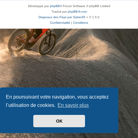
Développé par
phpBB
® Forum Software © phpBB Limited
Traduit par
phpBB-fr.com
Drapeaux des Pays par Sylver35
» V 1.5.0
Confidentialité
|
Conditions
En poursuivant votre navigation, vous acceptez
l’utilisation de cookies.
En savoir plus
OK