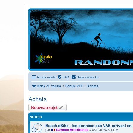
Randovttfree.fr
Bienvenue sur le site des randos vtt et pédestre de Bretagne . Bonne na
Accès rapide
FAQ
Nous contacter
Index du forum
Forum VTT
Achats
Achats
Nouveau sujet
SUJETS
Bosch eBike : les données des VAE arrivent en
par
Davidde Brocéliande
»
03 mai 2026 14:08