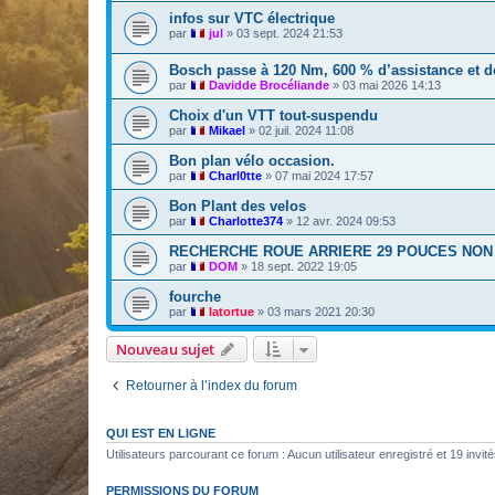
infos sur VTC électrique
par
jul
»
03 sept. 2024 21:53
Bosch passe à 120 Nm, 600 % d’assistance et d
par
Davidde Brocéliande
»
03 mai 2026 14:13
Choix d'un VTT tout-suspendu
par
Mikael
»
02 juil. 2024 11:08
Bon plan vélo occasion.
par
Charl0tte
»
07 mai 2024 17:57
Bon Plant des velos
par
Charlotte374
»
12 avr. 2024 09:53
RECHERCHE ROUE ARRIERE 29 POUCES NON B
par
DOM
»
18 sept. 2022 19:05
fourche
par
latortue
»
03 mars 2021 20:30
Nouveau sujet
Retourner à l’index du forum
QUI EST EN LIGNE
Utilisateurs parcourant ce forum : Aucun utilisateur enregistré et 19 invit
PERMISSIONS DU FORUM