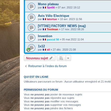
Mono plateau
par
Spe56
»
07 avr. 2022 19:12
Avis Vélo Electrique
par
latortue
»
10 avr. 2023 11:56
[VTTAE] FACTORY NEWS (maj)
par
Toolman
»
17 nov. 2022 08:26
Invention
par
pascal 56
»
05 mai 2022 11:04
1x12
par
sil
»
27 déc. 2020 21:08
Nouveau sujet
Retourner à l’index du forum
QUI EST EN LIGNE
Utilisateurs parcourant ce forum : Aucun utilisateur enregistré et 21 invit
PERMISSIONS DU FORUM
Vous
ne pouvez pas
poster de nouveaux sujets
Vous
ne pouvez pas
répondre aux sujets
Vous
ne pouvez pas
modifier vos messages
Vous
ne pouvez pas
supprimer vos messages
Vous
ne pouvez pas
joindre des fichiers