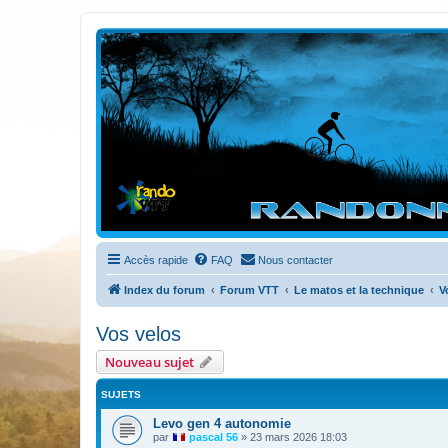
Randovttfree.fr
Bienvenue sur le site des randos vtt et pédestre de Bretagne . Bonne na
Accès rapide
FAQ
Nous contacter
Index du forum
Forum VTT
Le matos et la technique
V
Vos velos
Nouveau sujet
SUJETS
Levo gen 4 autonomie
par
pascal 56
»
23 mars 2026 18:03