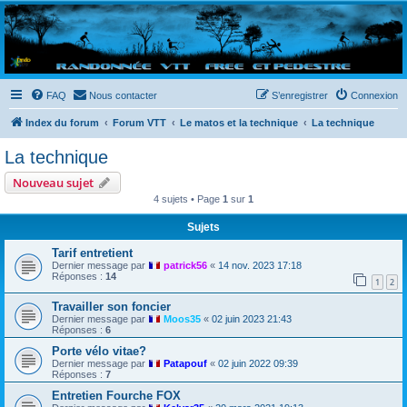
Randovttfree.fr
Bienvenue sur le site des randos vtt et pédestre de Bretagne . Bonne navigation sur le site
et bonnes randos dans l'Ouest !
FAQ
Nous contacter
S’enregistrer
Connexion
Index du forum
Forum VTT
Le matos et la technique
La technique
La technique
Nouveau sujet
4 sujets • Page
1
sur
1
Sujets
Tarif entretient
Dernier message par
patrick56
«
14 nov. 2023 17:18
Réponses :
14
1
2
Travailler son foncier
Dernier message par
Moos35
«
02 juin 2023 21:43
Réponses :
6
Porte vélo vitae?
Dernier message par
Patapouf
«
02 juin 2022 09:39
Réponses :
7
Entretien Fourche FOX