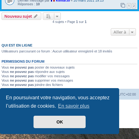
Dernier message par
Kelvar35
«
20 mars 2021 19:13
Réponses :
10
1
2
Nouveau sujet
4 sujets • Page
1
sur
1
Aller à
QUI EST EN LIGNE
Utilisateurs parcourant ce forum : Aucun utilisateur enregistré et 18 invités
PERMISSIONS DU FORUM
Vous
ne pouvez pas
poster de nouveaux sujets
Vous
ne pouvez pas
répondre aux sujets
Vous
ne pouvez pas
modifier vos messages
Vous
ne pouvez pas
supprimer vos messages
Vous
ne pouvez pas
joindre des fichiers
Index du forum
Heures au format
UTC+02:00
En poursuivant votre navigation, vous acceptez
l’utilisation de cookies.
En savoir plus
Développé par
phpBB
® Forum Software © phpBB Limited
Traduit par
phpBB-fr.com
Drapeaux des Pays par Sylver35
» V 1.5.0
OK
Confidentialité
|
Conditions