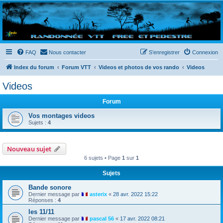
Randovttfree.fr
Bienvenue sur le site des randos vtt et pédestre de Bretagne . Bonne navigation sur le site
et bonnes randos dans l'Ouest !
FAQ
Nous contacter
S’enregistrer
Connexion
Index du forum
Forum VTT
Videos et photos de vos rando
Videos
Videos
Forum
Vos montages videos
Sujets :
4
Nouveau sujet
6 sujets • Page
1
sur
1
Sujets
Bande sonore
Dernier message par
asterix
«
28 avr. 2022 15:22
Réponses :
4
les 11/11
Dernier message par
pascal 56
«
17 avr. 2022 08:21