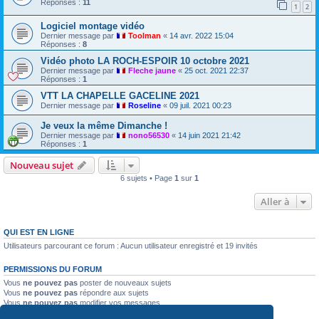
Réponses :
11
1
2
Logiciel montage vidéo
Dernier message par
Toolman
«
14 avr. 2022 15:04
Réponses :
8
Vidéo photo LA ROCH-ESPOIR 10 octobre 2021
Dernier message par
Fleche jaune
«
25 oct. 2021 22:37
Réponses :
1
VTT LA CHAPELLE GACELINE 2021
Dernier message par
Roseline
«
09 juil. 2021 00:23
Je veux la même Dimanche !
Dernier message par
nono56530
«
14 juin 2021 21:42
Réponses :
1
Nouveau sujet
6 sujets • Page
1
sur
1
Aller à
QUI EST EN LIGNE
Utilisateurs parcourant ce forum : Aucun utilisateur enregistré et 19 invités
PERMISSIONS DU FORUM
Vous
ne pouvez pas
poster de nouveaux sujets
Vous
ne pouvez pas
répondre aux sujets
Vous
ne pouvez pas
modifier vos messages
Vous
ne pouvez pas
supprimer vos messages