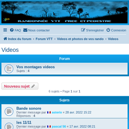
Randovttfree.fr
Bienvenue sur le site des randos vtt et pédestre de Bretagne . Bonne navigation sur le site
et bonnes randos dans l'Ouest !
FAQ
Nous contacter
S’enregistrer
Connexion
Index du forum
Forum VTT
Videos et photos de vos rando
Videos
Videos
Forum
Vos montages videos
Sujets :
4
Nouveau sujet
6 sujets • Page
1
sur
1
Sujets
Bande sonore
Dernier message par
asterix
«
28 avr. 2022 15:22
Réponses :
4
les 11/11
Dernier message par
pascal 56
«
17 avr. 2022 08:21