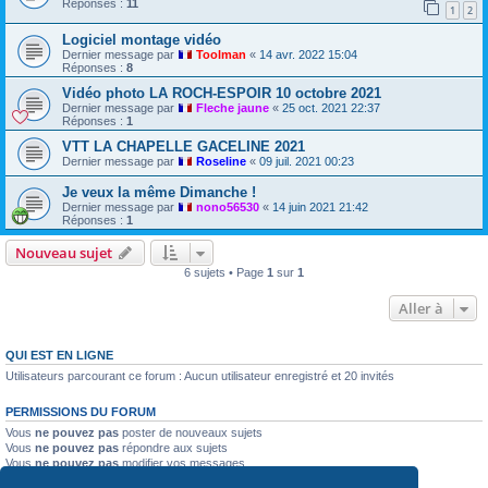
Réponses :
11
1
2
Logiciel montage vidéo
Dernier message par
Toolman
«
14 avr. 2022 15:04
Réponses :
8
Vidéo photo LA ROCH-ESPOIR 10 octobre 2021
Dernier message par
Fleche jaune
«
25 oct. 2021 22:37
Réponses :
1
VTT LA CHAPELLE GACELINE 2021
Dernier message par
Roseline
«
09 juil. 2021 00:23
Je veux la même Dimanche !
Dernier message par
nono56530
«
14 juin 2021 21:42
Réponses :
1
Nouveau sujet
6 sujets • Page
1
sur
1
Aller à
QUI EST EN LIGNE
Utilisateurs parcourant ce forum : Aucun utilisateur enregistré et 20 invités
PERMISSIONS DU FORUM
Vous
ne pouvez pas
poster de nouveaux sujets
Vous
ne pouvez pas
répondre aux sujets
Vous
ne pouvez pas
modifier vos messages
Vous
ne pouvez pas
supprimer vos messages