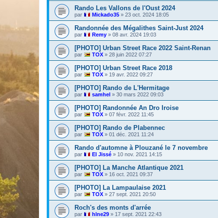
Rando Les Vallons de l'Oust 2024
par
Mickado35
»
23 oct. 2024 18:05
Randonnée des Mégalithes Saint-Just 2024
par
Remy
»
08 avr. 2024 19:03
[PHOTO] Urban Street Race 2022 Saint-Renan
par
TOX
»
28 juin 2022 07:27
[PHOTO] Urban Street Race 2018
par
TOX
»
19 avr. 2022 09:27
[PHOTO] Rando de L'Hermitage
par
samhel
»
30 mars 2022 09:03
[PHOTO] Randonnée An Dro Iroise
par
TOX
»
07 févr. 2022 11:45
[PHOTO] Rando de Plabennec
par
TOX
»
01 déc. 2021 11:24
Rando d'automne à Plouzané le 7 novembre
par
El Jissé
»
10 nov. 2021 14:15
[PHOTO] La Manche Atlantique 2021
par
TOX
»
16 oct. 2021 09:37
[PHOTO] La Lampaulaise 2021
par
TOX
»
27 sept. 2021 20:50
Roch's des monts d'arrée
par
hlne29
»
17 sept. 2021 22:43