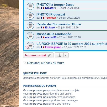
[PHOTO] la trooper 5sept
par
Kreator
»
10 sept. 2021 19:33
[PHOTO] Plouescat
par
Toolman
»
19 juil. 2021 18:06
Rando de Plouzané du 30 mai
par
El Jissé
»
03 juin 2021 13:56
Musée de la randonnée
par
michel56
»
20 avr. 2021 23:18
LA ROCH ESPOIR le 10 octobre 2021 au profit d
par
Fleche jaune
»
17 janv. 2021 12:21
Nouveau sujet
Retourner à l’index du forum
QUI EST EN LIGNE
Utilisateurs parcourant ce forum : Aucun utilisateur enregistré et 20 invit
PERMISSIONS DU FORUM
Vous
ne pouvez pas
poster de nouveaux sujets
Vous
ne pouvez pas
répondre aux sujets
Vous
ne pouvez pas
modifier vos messages
Vous
ne pouvez pas
supprimer vos messages
Vous
ne pouvez pas
joindre des fichiers