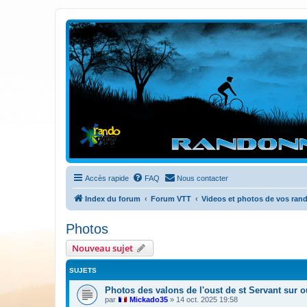
Randovttfree.fr
Bienvenue sur le site des randos vtt et pédestre de Bretagne . Bonne na
Accès rapide
FAQ
Nous contacter
Index du forum
Forum VTT
Videos et photos de vos ran
Photos
Nouveau sujet
SUJETS
Photos des valons de l'oust de st Servant sur o
par
Mickado35
»
14 oct. 2025 19:58