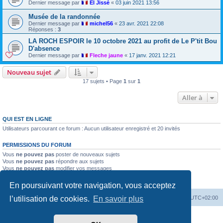
Dernier message par
El Jissé
«
03 juin 2021 13:56
Musée de la randonnée
Dernier message par
michel56
«
23 avr. 2021 22:08
Réponses :
3
LA ROCH ESPOIR le 10 octobre 2021 au profit de Le P'tit Bou
D'absence
Dernier message par
Fleche jaune
«
17 janv. 2021 12:21
Nouveau sujet
17 sujets • Page
1
sur
1
Aller à
QUI EST EN LIGNE
Utilisateurs parcourant ce forum : Aucun utilisateur enregistré et 20 invités
PERMISSIONS DU FORUM
Vous
ne pouvez pas
poster de nouveaux sujets
Vous
ne pouvez pas
répondre aux sujets
Vous
ne pouvez pas
modifier vos messages
Vous
ne pouvez pas
supprimer vos messages
Vous
ne pouvez pas
joindre des fichiers
En poursuivant votre navigation, vous acceptez
Index du forum
Heures au format
UTC+02:00
l’utilisation de cookies.
En savoir plus
Développé par
phpBB
® Forum Software © phpBB Limited