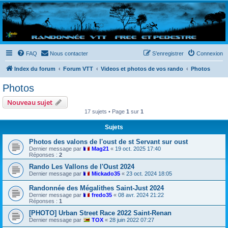
Randovttfree.fr
Bienvenue sur le site des randos vtt et pédestre de Bretagne . Bonne navigation sur le site
et bonnes randos dans l'Ouest !
FAQ
Nous contacter
S’enregistrer
Connexion
Index du forum
Forum VTT
Videos et photos de vos rando
Photos
Photos
Nouveau sujet
17 sujets • Page
1
sur
1
Sujets
Photos des valons de l'oust de st Servant sur oust
Dernier message par
Mag21
«
19 oct. 2025 17:40
Réponses :
2
Rando Les Vallons de l'Oust 2024
Dernier message par
Mickado35
«
23 oct. 2024 18:05
Randonnée des Mégalithes Saint-Just 2024
Dernier message par
fredo35
«
08 avr. 2024 21:22
Réponses :
1
[PHOTO] Urban Street Race 2022 Saint-Renan
Dernier message par
TOX
«
28 juin 2022 07:27