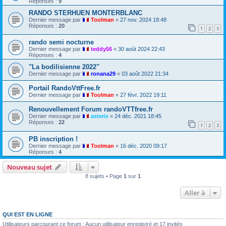
Réponses :
9
RANDO STERHUEN MONTERBLANC
Dernier message par
Toolman
«
27 nov. 2024 18:48
Réponses :
20
1
2
3
rando semi nocturne
Dernier message par
teddy56
«
30 août 2024 22:43
Réponses :
4
"La bodilisienne 2022"
Dernier message par
ronana29
«
03 août 2022 21:34
Portail RandoVttFree.fr
Dernier message par
Toolman
«
27 févr. 2022 19:11
Renouvellement Forum randoVTTfree.fr
Dernier message par
asterix
«
24 déc. 2021 18:45
Réponses :
22
1
2
3
PB inscription !
Dernier message par
Toolman
«
16 déc. 2020 09:17
Réponses :
4
Nouveau sujet
8 sujets • Page
1
sur
1
Aller à
QUI EST EN LIGNE
Utilisateurs parcourant ce forum : Aucun utilisateur enregistré et 17 invités