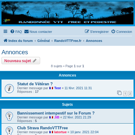
Randovttfree.fr
Bienvenue sur le site des randos vtt et pédestre de Bretagne . Bonne navigation sur le site
et bonnes randos dans l'Ouest !
FAQ
Nous contacter
S’enregistrer
Connexion
Index du forum
Général
RandoVTTFree.fr
Annonces
Annonces
Nouveau sujet
8 sujets • Page
1
sur
1
Annonces
Statut de Vétéran ?
Dernier message par
Test
«
11 févr. 2021 11:31
Réponses :
17
1
2
Sujets
Bannissement intempestif sur le Forum ?
Dernier message par
JiB
«
22 févr. 2021 21:29
Réponses :
5
Club Strava RandoVTTFree
Dernier message par
latortue
«
10 janv. 2021 22:04