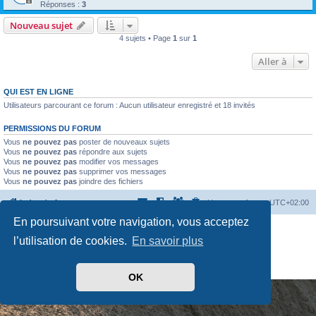
Réponses :
3
Nouveau sujet
4 sujets • Page
1
sur
1
Aller à
QUI EST EN LIGNE
Utilisateurs parcourant ce forum : Aucun utilisateur enregistré et 18 invités
PERMISSIONS DU FORUM
Vous
ne pouvez pas
poster de nouveaux sujets
Vous
ne pouvez pas
répondre aux sujets
Vous
ne pouvez pas
modifier vos messages
Vous
ne pouvez pas
supprimer vos messages
Vous
ne pouvez pas
joindre des fichiers
Index du forum
Heures au format
UTC+02:00
En poursuivant votre navigation, vous acceptez
Développé par
phpBB
® Forum Software © phpBB Limited
l’utilisation de cookies.
En savoir plus
Traduit par
phpBB-fr.com
Drapeaux des Pays par Sylver35
» V 1.5.0
Confidentialité
|
Conditions
OK