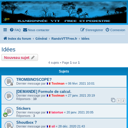
Randovttfree.fr
Bienvenue sur le site des randos vtt et pédestre de Bretagne . Bonne navigation sur le site
et bonnes randos dans l'Ouest !
FAQ
Nous contacter
S’enregistrer
Connexion
Index du forum
Général
RandoVTTFree.fr
Idées
Idées
Nouveau sujet
4 sujets • Page
1
sur
1
Sujets
TROMBINOSCOPE?
Dernier message par
Toolman
«
06 févr. 2021 10:01
[DEMANDE] Formule de calcul.
Dernier message par
Toolman
«
27 janv. 2021 20:19
Réponses :
10
1
2
Stickers
Dernier message par
latortue
«
20 janv. 2021 20:05
Réponses :
3
Shoutbox ?
Dernier message par
sil
«
28 déc. 2020 21:43