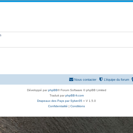
é
p
o
n
s
és
e
s
Nous contacter
L’équipe du forum
Développé par
phpBB
® Forum Software © phpBB Limited
Traduit par
phpBB-fr.com
Drapeaux des Pays par Sylver35
» V 1.5.0
Confidentialité
|
Conditions