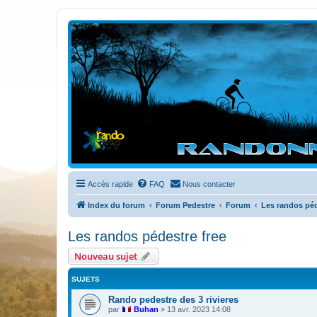
Randovttfree.fr
Bienvenue sur le site des randos vtt et pédestre de Bretagne . Bonne na
Accès rapide
FAQ
Nous contacter
Index du forum
Forum Pedestre
Forum
Les randos péd
Les randos pédestre free
Nouveau sujet
SUJETS
Rando pedestre des 3 rivieres
par
Buhan
»
13 avr. 2023 14:08