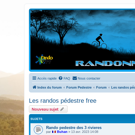
Randovttfree.fr
Bienvenue sur le site des randos vtt et pédestre de Bretagne . Bonne na
Accès rapide
FAQ
Nous contacter
Index du forum
Forum Pedestre
Forum
Les randos péd
Les randos pédestre free
Nouveau sujet
SUJETS
Rando pedestre des 3 rivieres
par
Buhan
»
13 avr. 2023 14:08