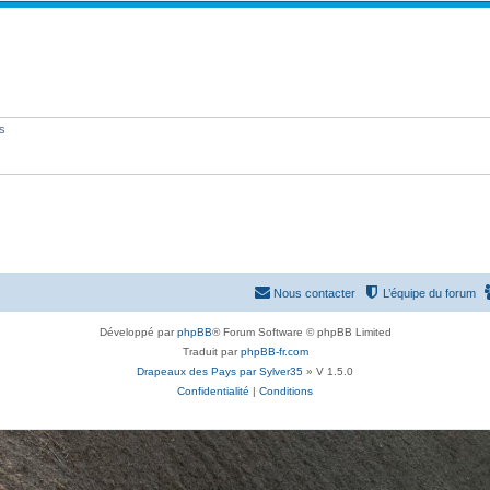
é
p
o
n
s
és
e
s
Nous contacter
L’équipe du forum
Développé par
phpBB
® Forum Software © phpBB Limited
Traduit par
phpBB-fr.com
Drapeaux des Pays par Sylver35
» V 1.5.0
Confidentialité
|
Conditions