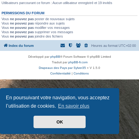
Utilisateurs parcourant ce forum : Aucun utilisateur enregistré et 19 invités
PERMISSIONS DU FORUM
Vous
ne pouvez pas
poster de nouveaux sujets
Vous
ne pouvez pas
répondre aux sujets
Vous
ne pouvez pas
modifier vos messages
Vous
ne pouvez pas
supprimer vos messages
Vous
ne pouvez pas
joindre des fichiers
Index du forum
Heures au format
UTC+02:00
Développé par
phpBB
® Forum Software © phpBB Limited
Traduit par
phpBB-fr.com
Drapeaux des Pays par Sylver35
» V 1.5.0
Confidentialité
|
Conditions
En poursuivant votre navigation, vous acceptez
l’utilisation de cookies.
En savoir plus
OK