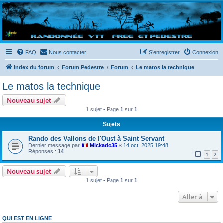
Randovttfree.fr
Bienvenue sur le site des randos vtt et pédestre de Bretagne . Bonne navigation sur le site
et bonnes randos dans l'Ouest !
FAQ
Nous contacter
S’enregistrer
Connexion
Index du forum
Forum Pedestre
Forum
Le matos la technique
Le matos la technique
Nouveau sujet
1 sujet • Page
1
sur
1
Sujets
Rando des Vallons de l'Oust à Saint Servant
Dernier message par
Mickado35
«
14 oct. 2025 19:48
Réponses :
14
1
2
Nouveau sujet
1 sujet • Page
1
sur
1
Aller à
QUI EST EN LIGNE