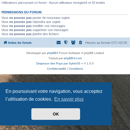
Utilisateurs parcourant ce forum : Aucun utilisateur enregistré et 20 invités
PERMISSIONS DU FORUM
Vous
ne pouvez pas
poster de nouveaux sujets
Vous
ne pouvez pas
répondre aux sujets
Vous
ne pouvez pas
modifier vos messages
Vous
ne pouvez pas
supprimer vos messages
Vous
ne pouvez pas
joindre des fichiers
Index du forum
Heures au format
UTC+02:00
Développé par
phpBB
® Forum Software © phpBB Limited
Traduit par
phpBB-fr.com
Drapeaux des Pays par Sylver35
» V 1.5.0
Confidentialité
|
Conditions
En poursuivant votre navigation, vous acceptez
l’utilisation de cookies.
En savoir plus
OK