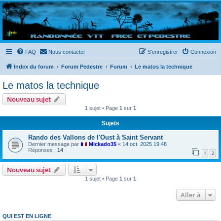
Randovttfree.fr
Bienvenue sur le site des randos vtt et pédestre de Bretagne . Bonne navigation sur le site
et bonnes randos dans l'Ouest !
FAQ
Nous contacter
S’enregistrer
Connexion
Index du forum
Forum Pedestre
Forum
Le matos la technique
Le matos la technique
Nouveau sujet
1 sujet • Page
1
sur
1
Sujets
Rando des Vallons de l'Oust à Saint Servant
Dernier message par
Mickado35
«
14 oct. 2025 19:48
Réponses :
14
1
2
Nouveau sujet
1 sujet • Page
1
sur
1
Aller à
QUI EST EN LIGNE