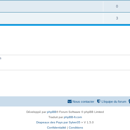
é
R
0
p
é
o
R
3
p
n
é
o
s
p
n
e
o
s
s
n
e
s
és
s
e
s
Nous contacter
L’équipe du forum
Développé par
phpBB
® Forum Software © phpBB Limited
Traduit par
phpBB-fr.com
Drapeaux des Pays par Sylver35
» V 1.5.0
Confidentialité
|
Conditions