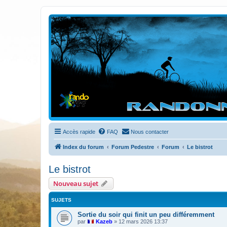
Randovttfree.fr
Bienvenue sur le site des randos vtt et pédestre de Bretagne . Bonne na
Accès rapide
FAQ
Nous contacter
Index du forum
Forum Pedestre
Forum
Le bistrot
Le bistrot
Nouveau sujet
SUJETS
Sortie du soir qui finit un peu différemment
par
Kazeb
»
12 mars 2026 13:37