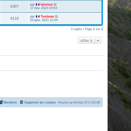
u
n
D
par
latortue
V
6307
i
e
17 nov. 2023 23:54
e
e
r
r
u
n
D
par
Toolman
s
m
V
8116
i
e
25 janv. 2021 12:04
e
e
e
r
s
r
u
n
s
s
m
3 sujets • Page
1
sur
1
i
a
e
e
e
g
s
r
e
s
Aller à
s
m
a
e
g
s
e
s
a
g
e
Membres
Supprimer les cookies
Heures au format
UTC+02:00