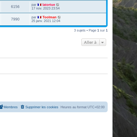
u
n
D
par
latortue
V
6156
i
e
17 nov. 2023 23:54
e
e
r
r
u
n
D
par
Toolman
s
m
V
7990
i
e
25 janv. 2021 12:04
e
e
e
r
s
r
u
n
s
s
m
3 sujets • Page
1
sur
1
i
a
e
e
e
g
s
r
e
s
Aller à
s
m
a
e
g
s
e
s
a
g
e
Membres
Supprimer les cookies
Heures au format
UTC+02:00