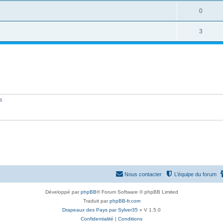
é
R
0
p
é
o
R
3
p
n
é
o
s
p
n
e
o
s
s
n
e
s
és
s
e
s
Nous contacter
L’équipe du forum
Développé par
phpBB
® Forum Software © phpBB Limited
Traduit par
phpBB-fr.com
Drapeaux des Pays par Sylver35
» V 1.5.0
Confidentialité
|
Conditions