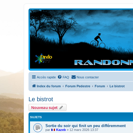
Randovttfree.fr
Bienvenue sur le site des randos vtt et pédestre de Bretagne . Bonne na
Accès rapide
FAQ
Nous contacter
Index du forum
Forum Pedestre
Forum
Le bistrot
Le bistrot
Nouveau sujet
SUJETS
Sortie du soir qui finit un peu différemment
par
Kazeb
»
12 mars 2026 13:37